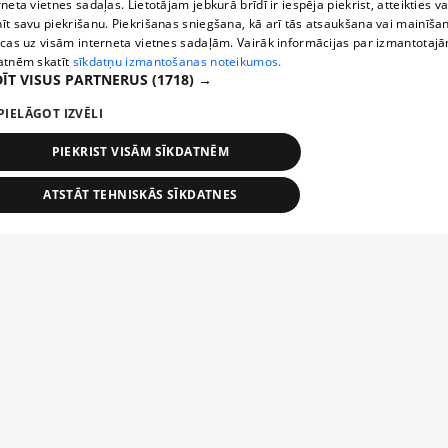
rneta vietnes sadaļas. Lietotājam jebkurā brīdī ir iespēja piekrist, atteikties va
īt savu piekrišanu. Piekrišanas sniegšana, kā arī tās atsaukšana vai mainīša
ecas uz visām interneta vietnes sadaļām. Vairāk informācijas par izmantotaj
atnēm skatīt
sīkdatņu izmantošanas noteikumos.
ĪT VISUS PARTNERUS
(1718) →
PIELĀGOT IZVĒLI
PIEKRIST VISĀM SĪKDATNĒM
ATSTĀT TEHNISKĀS SĪKDATNES
TEHNISKĀS/OBLIGĀTĀS
STATISTIKAS
MĒRĶĒŠANA
FUNKCIONĀLĀS
NEKLASIFICĒTĀS
ehniskās/obligātās
Statistikas
Mērķēšana
Funkcionālās
Neklasificēt
niskās/obligātās sīkdatnes nepieciešamas, lai lietotājs varētu brīvi apmeklēt un pārlūk
Add your company
ekļa vietni un izmantot tās piedāvātās iespējas. Bez šīm sīkdatnēm tīmekļa vietne neva
nvērtīgi darboties un sniegt lietotājam nepieciešamo informāciju.