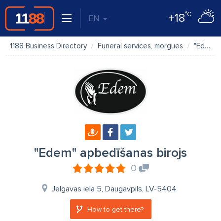
°C
+18
EN
1188 Business Directory
Funeral services, morgues
"Edem" apbedīšanas birojs
"Edem" apbedīšanas birojs
0
Jelgavas iela 5, Daugavpils, LV-5404
How to get there?