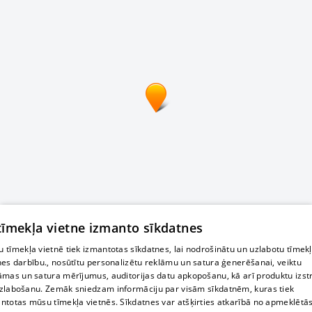
 tīmekļa vietne izmanto sīkdatnes
 tīmekļa vietnē tiek izmantotas sīkdatnes, lai nodrošinātu un uzlabotu tīmek
nes darbību., nosūtītu personalizētu reklāmu un satura ģenerēšanai, veiktu
āmas un satura mērījumus, auditorijas datu apkopošanu, kā arī produktu izst
zlabošanu. Zemāk sniedzam informāciju par visām sīkdatnēm, kuras tiek
ntotas mūsu tīmekļa vietnēs. Sīkdatnes var atšķirties atkarībā no apmeklētā