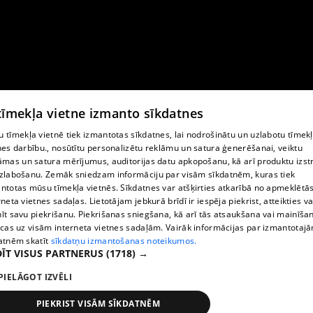
 tīmekļa vietne izmanto sīkdatnes
 tīmekļa vietnē tiek izmantotas sīkdatnes, lai nodrošinātu un uzlabotu tīmek
nes darbību., nosūtītu personalizētu reklāmu un satura ģenerēšanai, veiktu
āmas un satura mērījumus, auditorijas datu apkopošanu, kā arī produktu izst
zlabošanu. Zemāk sniedzam informāciju par visām sīkdatnēm, kuras tiek
ntotas mūsu tīmekļa vietnēs. Sīkdatnes var atšķirties atkarībā no apmeklētā
rneta vietnes sadaļas. Lietotājam jebkurā brīdī ir iespēja piekrist, atteikties va
īt savu piekrišanu. Piekrišanas sniegšana, kā arī tās atsaukšana vai mainīša
ecas uz visām interneta vietnes sadaļām. Vairāk informācijas par izmantotaj
atnēm skatīt
sīkdatņu izmantošanas noteikumos.
ĪT VISUS PARTNERUS
(1718) →
PIELĀGOT IZVĒLI
PIEKRIST VISĀM SĪKDATNĒM