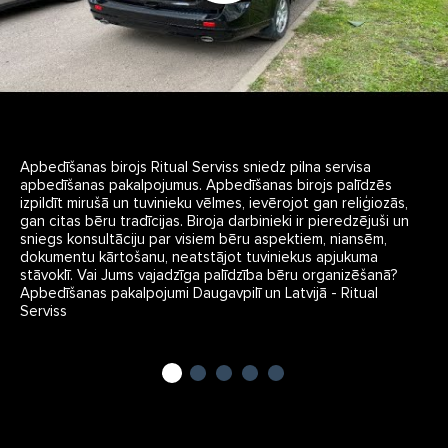
Apbedīšanas birojs Ritual Serviss sniedz pilna servisa
apbedīšanas pakalpojumus. Apbedīšanas birojs palīdzēs
izpildīt mirušā un tuvinieku vēlmes, ievērojot gan reliģiozās,
gan citas bēru tradīcijas. Biroja darbinieki ir pieredzējuši un
sniegs konsultāciju par visiem bēru aspektiem, niansēm,
dokumentu kārtošanu, neatstājot tuviniekus apjukuma
stāvoklī. Vai Jums vajadzīga palīdzība bēru organizēšanā?
Apbedīšanas pakalpojumi Daugavpilī un Latvijā - Ritual
Serviss