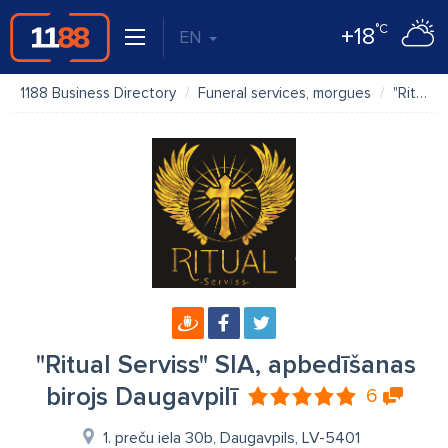
°C
+18
EN
1188 Business Directory
Funeral services, morgues
"Ritual Serviss" SIA, apbedīšanas birojs Daugavpilī
"Ritual Serviss" SIA, apbedīšanas
birojs Daugavpilī
6
1. preču iela 30b, Daugavpils, LV-5401