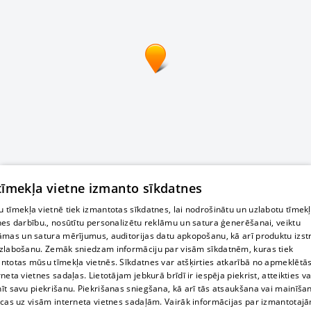
 tīmekļa vietne izmanto sīkdatnes
 tīmekļa vietnē tiek izmantotas sīkdatnes, lai nodrošinātu un uzlabotu tīmek
nes darbību., nosūtītu personalizētu reklāmu un satura ģenerēšanai, veiktu
āmas un satura mērījumus, auditorijas datu apkopošanu, kā arī produktu izst
zlabošanu. Zemāk sniedzam informāciju par visām sīkdatnēm, kuras tiek
ntotas mūsu tīmekļa vietnēs. Sīkdatnes var atšķirties atkarībā no apmeklētā
rneta vietnes sadaļas. Lietotājam jebkurā brīdī ir iespēja piekrist, atteikties va
īt savu piekrišanu. Piekrišanas sniegšana, kā arī tās atsaukšana vai mainīša
ecas uz visām interneta vietnes sadaļām. Vairāk informācijas par izmantotaj