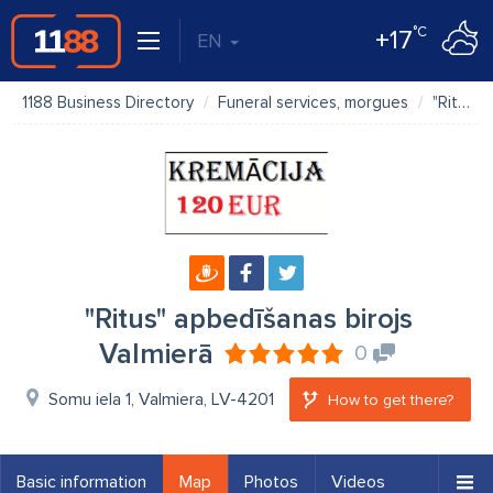
°C
+17
EN
1188 Business Directory
Funeral services, morgues
"Ritus" apbedīšanas birojs Valmierā
"Ritus" apbedīšanas birojs
Valmierā
0
Somu iela 1, Valmiera, LV-4201
How to get there?
Basic information
Map
Photos
Videos