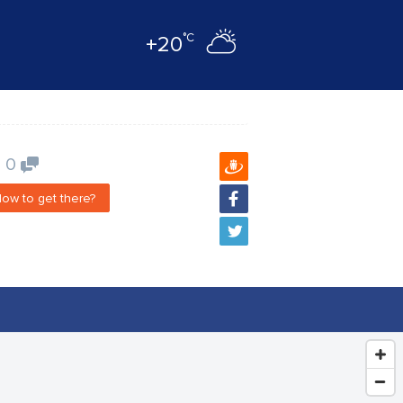
°C
+20
0
ow to get there?