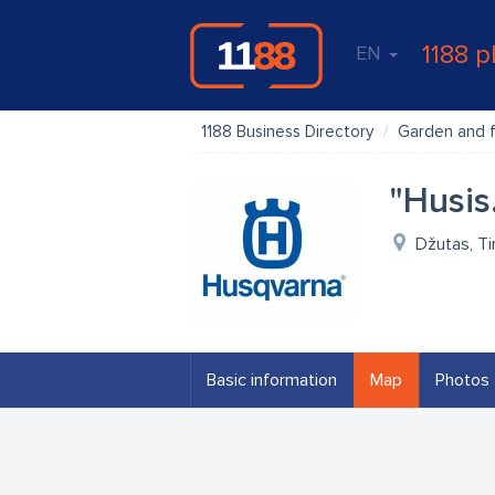
1188 p
EN
1188 Business Directory
Garden and f
"Husis
Džutas, Ti
Basic information
Map
Photos