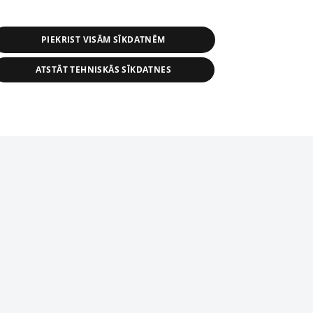
PIEKRIST VISĀM SĪKDATNĒM
ATSTĀT TEHNISKĀS SĪKDATNES
r distribution of 1188 database, its
nformation contained in the database, or
tion in any form is strictly prohibited.
tīmekļa vietne nevarēs pilnvērtīgi darboties un sniegt
 download is prohibited. Reproduction
l published on the website 1188 is
den without the editorial license of 1188
domēnā.