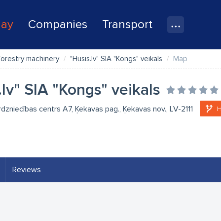
lay
Companies
Transport
orestry machinery
"Husis.lv" SIA "Kongs" veikals
Map
.lv" SIA "Kongs" veikals
rdzniecības centrs A7, Ķekavas pag., Ķekavas nov., LV-2111
H
Reviews