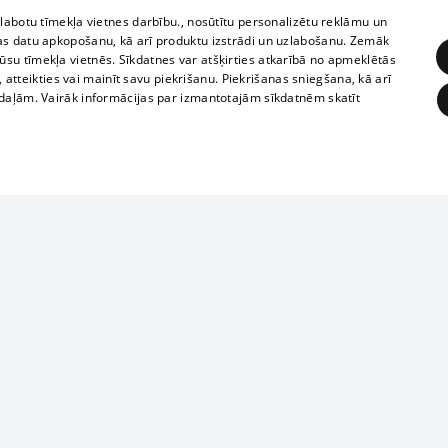
zlabotu tīmekļa vietnes darbību., nosūtītu personalizētu reklāmu un
as datu apkopošanu, kā arī produktu izstrādi un uzlabošanu. Zemāk
su tīmekļa vietnēs. Sīkdatnes var atšķirties atkarībā no apmeklētās
, atteikties vai mainīt savu piekrišanu. Piekrišanas sniegšana, kā arī
adaļām. Vairāk informācijas par izmantotajām sīkdatnēm skatīt
ĒRĶĒŠANA
FUNKCIONĀLĀS
NEKLASIFICĒTĀS
Reproduction, o
obligātās
Statistikas
Mērķēšana
Funkcionālās
Neklasificētās
parts or the i
parts of informa
eklēt un pārlūkot tīmekļa vietni un izmantot tās piedāvātās iespējas. Bez šīm sīkdatnēm 
Also automatic
ies
In the cinemas
of any materia
rains,
TV program
strictly forbid
ksts
tional schedules
website.
Contract rules
ēja norādītais identifikators
ets
360 Ziņas kontakti
īkfails tiek izmantots, lai saglabātu lietotāja piekrišanas statusu sīkdatnēm pašreizējā 
ckets