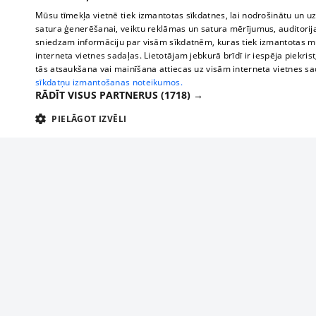
Mūsu tīmekļa vietnē tiek izmantotas sīkdatnes, lai nodrošinātu un u
satura ģenerēšanai, veiktu reklāmas un satura mērījumus, auditorij
sniedzam informāciju par visām sīkdatnēm, kuras tiek izmantotas mū
interneta vietnes sadaļas. Lietotājam jebkurā brīdī ir iespēja piekrist
tās atsaukšana vai mainīšana attiecas uz visām interneta vietnes s
sīkdatņu izmantošanas noteikumos.
RĀDĪT VISUS PARTNERUS
(1718) →
PIELĀGOT IZVĒLI
TEHNISKĀS/OBLIGĀTĀS
STATISTIKAS
M
Tehniskās/
Tehniskās/obligātās sīkdatnes nepieciešamas, lai lietotājs varētu brīvi apm
lietotājam nepieciešamo informāciju.
About us
Compan
Nodrošinātājs
/
Darbības
Advertisement
Buses, t
Nosaukums
Apra
Domēns
ilgums
interna
For business
delfi-adid
delfi.lv
1 gads
Izdev
Bus tick
Tariffs
gdpr
measureadv.com
59
Šis s
Train ti