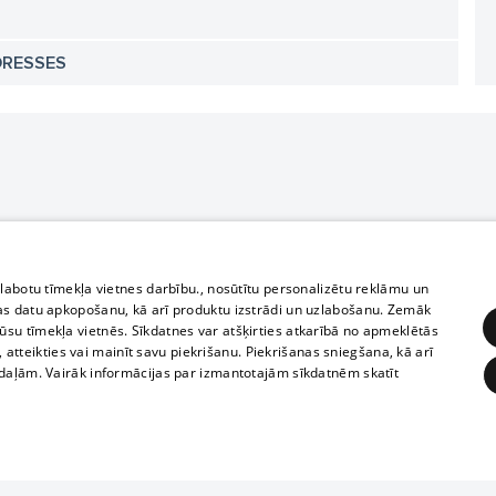
DRESSES
zlabotu tīmekļa vietnes darbību., nosūtītu personalizētu reklāmu un
as datu apkopošanu, kā arī produktu izstrādi un uzlabošanu. Zemāk
su tīmekļa vietnēs. Sīkdatnes var atšķirties atkarībā no apmeklētās
, atteikties vai mainīt savu piekrišanu. Piekrišanas sniegšana, kā arī
adaļām. Vairāk informācijas par izmantotajām sīkdatnēm skatīt
ĒRĶĒŠANA
FUNKCIONĀLĀS
NEKLASIFICĒTĀS