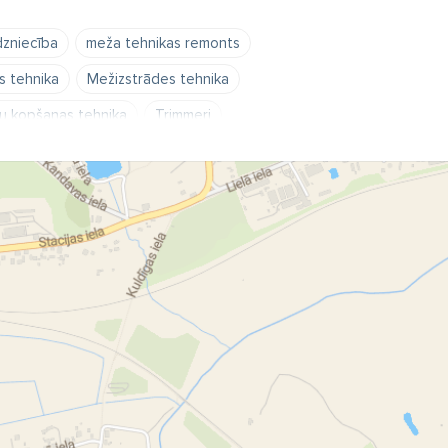
dzniecība
meža tehnikas remonts
 tehnika
Mežizstrādes tehnika
u kopšanas tehnika
Trimmeri
deri
raiders
Motorolleri
meža tehnika Tukumā
jās un sausās tīrīšanas sūcēji