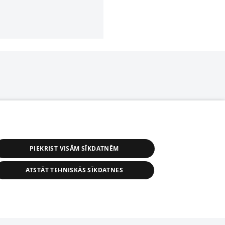
PIEKRIST VISĀM SĪKDATNĒM
ATSTĀT TEHNISKĀS SĪKDATNES