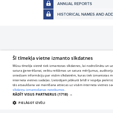
ANNUAL REPORTS
HISTORICAL NAMES AND AD
Šī tīmekļa vietne izmanto sīkdatnes
Mūsu tīmekļa vietnē tiek izmantotas sīkdatnes, lai nodrošinātu un u
satura ģenerēšanai, veiktu reklāmas un satura mērījumus, auditorij
sniedzam informāciju par visām sīkdatnēm, kuras tiek izmantotas mū
interneta vietnes sadaļas. Lietotājam jebkurā brīdī ir iespēja piekrist
tās atsaukšana vai mainīšana attiecas uz visām interneta vietnes s
sīkdatņu izmantošanas noteikumos.
RĀDĪT VISUS PARTNERUS
(1718) →
PIELĀGOT IZVĒLI
TEHNISKĀS/OBLIGĀTĀS
STATISTIKAS
M