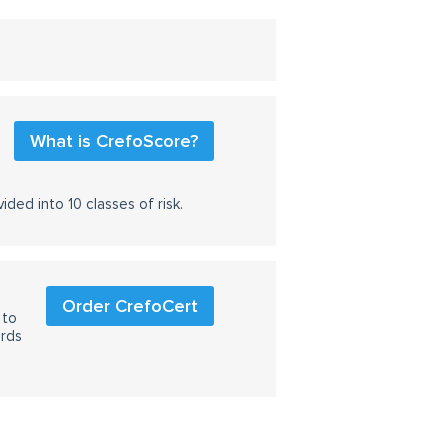
What is CrefoScore?
ided into 10 classes of risk.
Order CrefoCert
 to
ards