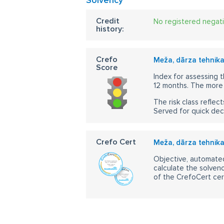
Solvency
Credit
No registered negat
history:
Crefo
Meža, dārza tehnika
Score
Index for assessing t
12 months. The more 
The risk class reflect
Served for quick dec
Crefo Cert
Meža, dārza tehnika
Objective, automated
calculate the solvenc
of the CrefoCert cert