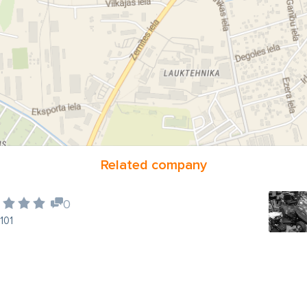
Related company
0
101