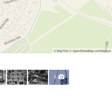
© MapTiler
© OpenStreetMap contributors
5