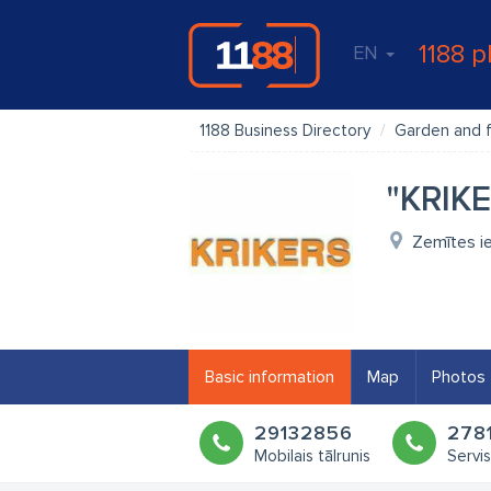
1188 p
EN
1188 Business Directory
Garden and f
"KRIKE
Zemītes ie
Basic information
Map
Photos
29132856
278
Mobilais tālrunis
Servi