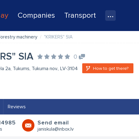
lay
Companies
Transport
orestry machinery
"KRIKERS" SIA
RS" SIA
0
la 2a, Tukums, Tukuma nov., LV-3104
How to get there?
Reviews
14985
Send email
ss
janiskula@inbox.lv