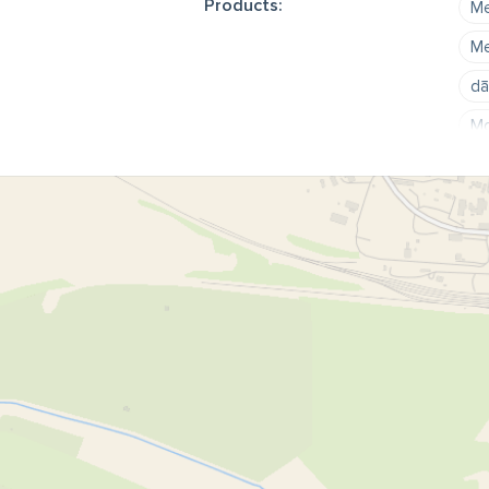
Products:
Me
Me
dā
Mo
tr
mo
dā
​S