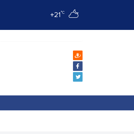
°C
+21