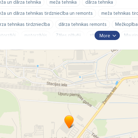
ža un dārza tehnika
meža tehnika
dārza tehnika
ža un dārza tehnikas tirdzniecība un remonts
meža tehnikas tir
rza tehnikas tirdzniecība
dārza tehnikas remonts
Mežkopības
torzāģi
motorzāģis
Zāles pļāvēji
zāles pļāvējs
Mauriņ
More
immers
Krūmgrieži
krūmgriezis
Traktori
traktors
Rai
torollers
Husqvarna
Makita
Stiga
Dolmar
Stihl
rza tehnika Tukumā
motorzāģu remonts
zemes urbji
Slap
ūkšanas iekārta
Tukums
Talsu novads
Jūrmala