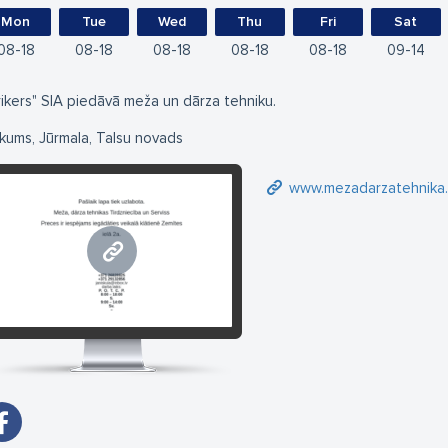
Mon
Tue
Wed
Thu
Fri
Sat
08
18
08
18
08
18
08
18
08
18
09
14
rikers" SIA piedāvā meža un dārza tehniku.
kums, Jūrmala, Talsu novads
www.mezadarzatehnika.
www.mezadarzatehnika.lv