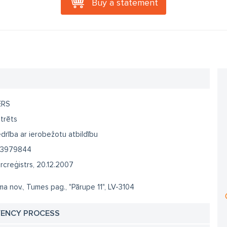
Buy a statement
ERS
trēts
drība ar ierobežotu atbildību
3979844
creģistrs, 20.12.2007
a nov., Tumes pag., "Pārupe 11", LV-3104
VENCY PROCESS