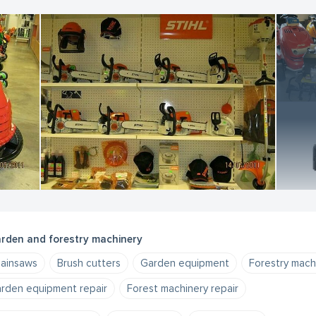
rden and forestry machinery
ainsaws
Brush cutters
Garden equipment
Forestry mach
rden equipment repair
Forest machinery repair