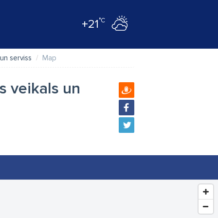
°C
+21
un serviss
Map
s veikals un