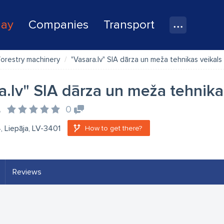
lay
Companies
Transport
orestry machinery
"Vasara.lv" SIA dārza un meža tehnikas veikals 
a.lv" SIA dārza un meža tehnika
s
0
4, Liepāja, LV-3401
How to get there?
Reviews