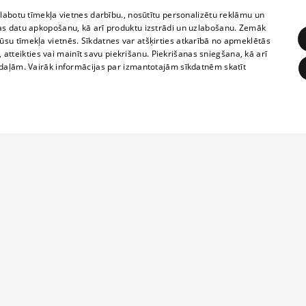
zlabotu tīmekļa vietnes darbību., nosūtītu personalizētu reklāmu un
as datu apkopošanu, kā arī produktu izstrādi un uzlabošanu. Zemāk
su tīmekļa vietnēs. Sīkdatnes var atšķirties atkarībā no apmeklētās
, atteikties vai mainīt savu piekrišanu. Piekrišanas sniegšana, kā arī
adaļām. Vairāk informācijas par izmantotajām sīkdatnēm skatīt
ĒRĶĒŠANA
FUNKCIONĀLĀS
NEKLASIFICĒTĀS
Reproduction, o
obligātās
Statistikas
Mērķēšana
Funkcionālās
Neklasificētās
parts or the i
parts of informa
eklēt un pārlūkot tīmekļa vietni un izmantot tās piedāvātās iespējas. Bez šīm sīkdatnēm 
Also automatic
ies
In the cinemas
of any materia
rains,
TV program
strictly forbid
ksts
tional schedules
website.
Contract rules
ēja norādītais identifikators
ets
360 Ziņas kontakti
īkfails tiek izmantots, lai saglabātu lietotāja piekrišanas statusu sīkdatnēm pašreizējā 
ckets