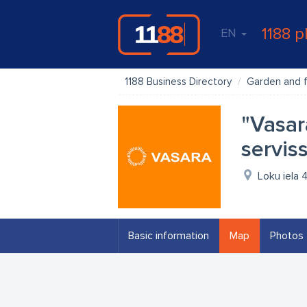
1188 p
EN
1188 Business Directory
Garden and f
"Vasar
servis
Loku iela 
Basic information
Map
Photos