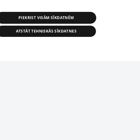
PIEKRIST VISĀM SĪKDATNĒM
ATSTĀT TEHNISKĀS SĪKDATNES
r distribution of 1188 database, its
nformation contained in the database, or
tion in any form is strictly prohibited.
tīmekļa vietne nevarēs pilnvērtīgi darboties un sniegt
 download is prohibited. Reproduction
l published on the website 1188 is
den without the editorial license of 1188
domēnā.