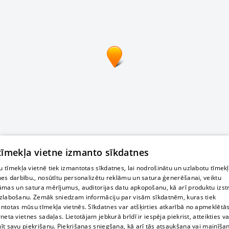
 tīmekļa vietne izmanto sīkdatnes
 tīmekļa vietnē tiek izmantotas sīkdatnes, lai nodrošinātu un uzlabotu tīmek
nes darbību., nosūtītu personalizētu reklāmu un satura ģenerēšanai, veiktu
āmas un satura mērījumus, auditorijas datu apkopošanu, kā arī produktu izst
zlabošanu. Zemāk sniedzam informāciju par visām sīkdatnēm, kuras tiek
ntotas mūsu tīmekļa vietnēs. Sīkdatnes var atšķirties atkarībā no apmeklētā
rneta vietnes sadaļas. Lietotājam jebkurā brīdī ir iespēja piekrist, atteikties va
īt savu piekrišanu. Piekrišanas sniegšana, kā arī tās atsaukšana vai mainīša