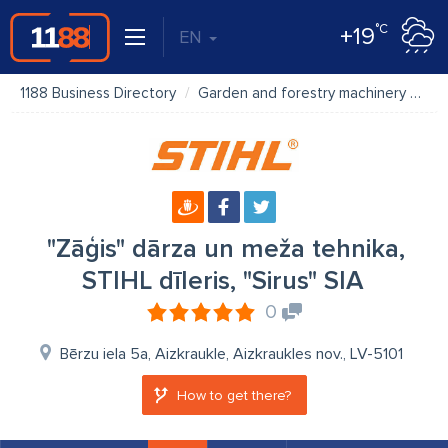
°C
+19
EN
1188 Business Directory
Garden and forestry machinery
"Zā
"Zāģis" dārza un meža tehnika,
STIHL dīleris, "Sirus" SIA
0
Bērzu iela 5a, Aizkraukle, Aizkraukles nov., LV-5101
How to get there?