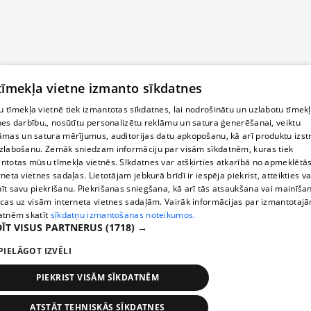
 tīmekļa vietne izmanto sīkdatnes
 tīmekļa vietnē tiek izmantotas sīkdatnes, lai nodrošinātu un uzlabotu tīmek
nes darbību., nosūtītu personalizētu reklāmu un satura ģenerēšanai, veiktu
āmas un satura mērījumus, auditorijas datu apkopošanu, kā arī produktu izst
zlabošanu. Zemāk sniedzam informāciju par visām sīkdatnēm, kuras tiek
ntotas mūsu tīmekļa vietnēs. Sīkdatnes var atšķirties atkarībā no apmeklētā
rneta vietnes sadaļas. Lietotājam jebkurā brīdī ir iespēja piekrist, atteikties va
īt savu piekrišanu. Piekrišanas sniegšana, kā arī tās atsaukšana vai mainīša
ecas uz visām interneta vietnes sadaļām. Vairāk informācijas par izmantotaj
atnēm skatīt
sīkdatņu izmantošanas noteikumos.
ĪT VISUS PARTNERUS
(1718) →
PIELĀGOT IZVĒLI
PIEKRIST VISĀM SĪKDATNĒM
ATSTĀT TEHNISKĀS SĪKDATNES