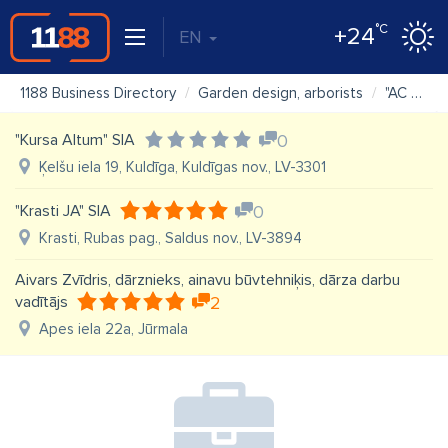
°C
+24
EN
1188 Business Directory
Garden design, arborists
"AC koki", individuālais darbs
"Kursa Altum" SIA
0
Ķelšu iela 19, Kuldīga, Kuldīgas nov., LV-3301
"Krasti JA" SIA
0
Krasti, Rubas pag., Saldus nov., LV-3894
Aivars Zvīdris, dārznieks, ainavu būvtehniķis, dārza darbu
vadītājs
2
Apes iela 22a, Jūrmala