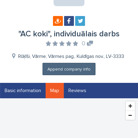
"AC koki", individuālais darbs
0
Rūķīši, Vārme, Vārmes pag., Kuldīgas nov., LV-3333
Append company info
Basic information
Map
Reviews