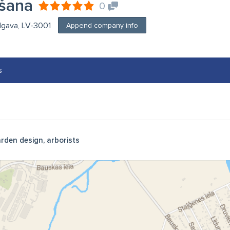
ošana
0
elgava, LV-3001
Append company info
s
rden design, arborists