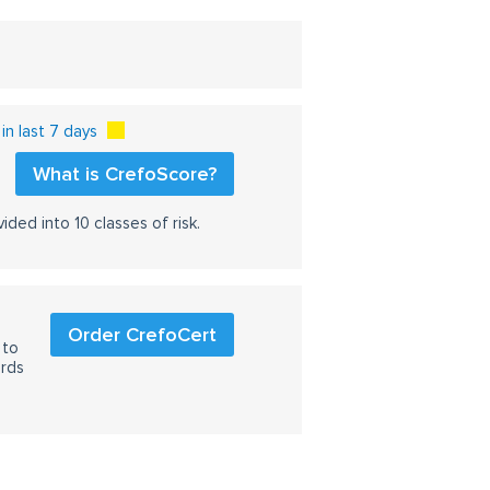
n last 7 days
What is CrefoScore?
ided into 10 classes of risk.
d
Order CrefoCert
 to
ards