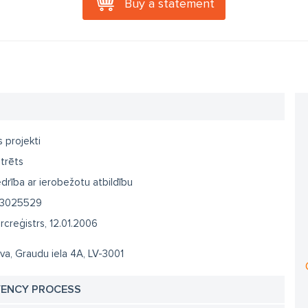
Buy a statement
s projekti
trēts
drība ar ierobežotu atbildību
3025529
creģistrs, 12.01.2006
va, Graudu iela 4A, LV-3001
VENCY PROCESS