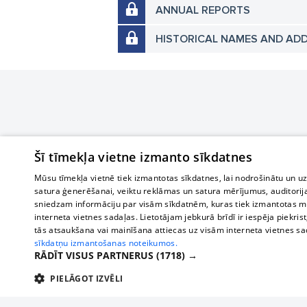
ANNUAL REPORTS
HISTORICAL NAMES AND AD
Šī tīmekļa vietne izmanto sīkdatnes
Mūsu tīmekļa vietnē tiek izmantotas sīkdatnes, lai nodrošinātu un u
satura ģenerēšanai, veiktu reklāmas un satura mērījumus, auditorij
sniedzam informāciju par visām sīkdatnēm, kuras tiek izmantotas mū
interneta vietnes sadaļas. Lietotājam jebkurā brīdī ir iespēja piekrist
tās atsaukšana vai mainīšana attiecas uz visām interneta vietnes s
sīkdatņu izmantošanas noteikumos.
RĀDĪT VISUS PARTNERUS
(1718) →
PIELĀGOT IZVĒLI
TEHNISKĀS/OBLIGĀTĀS
STATISTIKAS
M