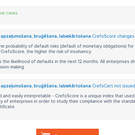
ive cases
IA, apzaļumošana, bruģēšana, labiekārtošana
CrefoScore changes i
he probability of default risks (default of monetary obligations) for
CrefoScore, the higher the risk of insolvency.
s the likelihood of defaults in the next 12 months. All enterprises div
ision making
IA, apzaļumošana, bruģēšana, labiekārtošana
CrefoCert not issue
 and easily interpretable - CrefoScore is a unique index that used
y of enterprises in order to study their compliance with the stand
ificate.