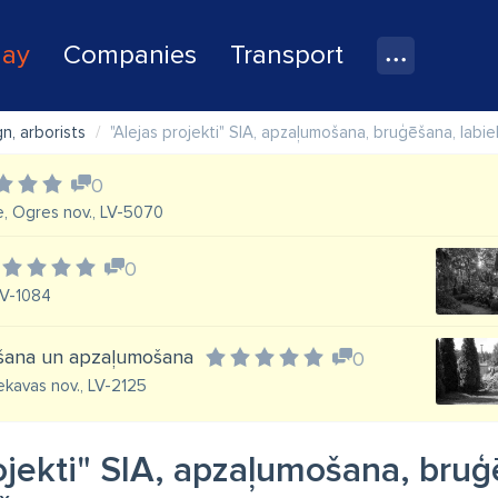
lay
Companies
Transport
n, arborists
"Alejas projekti" SIA, apzaļumošana, bruģēšana, labi
0
de, Ogres nov., LV-5070
0
 LV-1084
tošana un apzaļumošana
0
Ķekavas nov., LV-2125
ojekti" SIA, apzaļumošana, bru