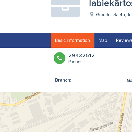
labiekārt
Graudu iela 4a, J
Basic information
Map
Review
29432512
Phone
Branch:
Ga