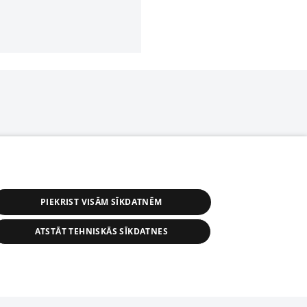
PIEKRIST VISĀM SĪKDATNĒM
ATSTĀT TEHNISKĀS SĪKDATNES