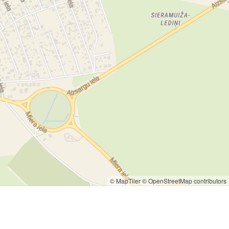
© MapTiler
© OpenStreetMap contributors