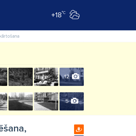
°C
+18
ekārtošana
12
5
ģēšana,