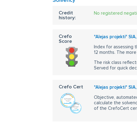
Solvency
Credit
No registered negat
history:
Crefo
"Alejas projekti" S
Score
Index for assessing t
12 months. The more 
The risk class reflect
Served for quick dec
Crefo Cert
"Alejas projekti" S
Objective, automated
calculate the solvenc
of the CrefoCert cert