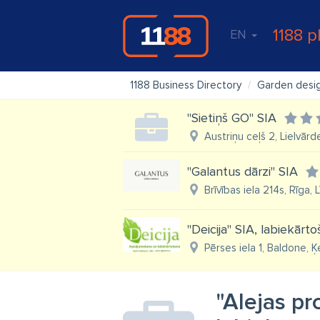
1188 p
EN
1188 Business Directory
Garden desig
"Sietiņš GO" SIA
Austriņu ceļš 2, Lielvār
"Galantus dārzi" SIA
Brīvības iela 214s, Rīga,
"Deicija" SIA, labiekār
Pērses iela 1, Baldone, 
"Alejas pr