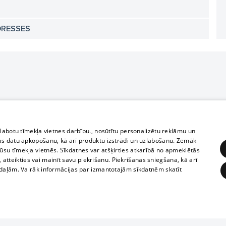
DRESSES
zlabotu tīmekļa vietnes darbību., nosūtītu personalizētu reklāmu un
as datu apkopošanu, kā arī produktu izstrādi un uzlabošanu. Zemāk
su tīmekļa vietnēs. Sīkdatnes var atšķirties atkarībā no apmeklētās
, atteikties vai mainīt savu piekrišanu. Piekrišanas sniegšana, kā arī
adaļām. Vairāk informācijas par izmantotajām sīkdatnēm skatīt
ĒRĶĒŠANA
FUNKCIONĀLĀS
NEKLASIFICĒTĀS