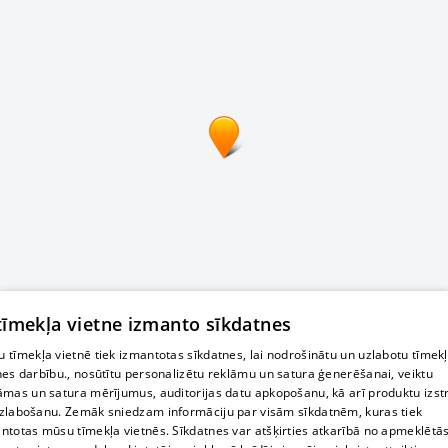
 tīmekļa vietne izmanto sīkdatnes
 tīmekļa vietnē tiek izmantotas sīkdatnes, lai nodrošinātu un uzlabotu tīmek
nes darbību., nosūtītu personalizētu reklāmu un satura ģenerēšanai, veiktu
āmas un satura mērījumus, auditorijas datu apkopošanu, kā arī produktu izst
zlabošanu. Zemāk sniedzam informāciju par visām sīkdatnēm, kuras tiek
ntotas mūsu tīmekļa vietnēs. Sīkdatnes var atšķirties atkarībā no apmeklētā