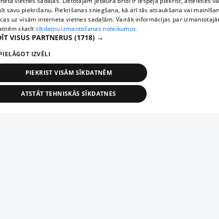
rneta vietnes sadaļas. Lietotājam jebkurā brīdī ir iespēja piekrist, atteikties va
īt savu piekrišanu. Piekrišanas sniegšana, kā arī tās atsaukšana vai mainīša
ecas uz visām interneta vietnes sadaļām. Vairāk informācijas par izmantotaj
atnēm skatīt
sīkdatņu izmantošanas noteikumos.
ĪT VISUS PARTNERUS
(1718) →
PIELĀGOT IZVĒLI
PIEKRIST VISĀM SĪKDATNĒM
ATSTĀT TEHNISKĀS SĪKDATNES
TEHNISKĀS/OBLIGĀTĀS
STATISTIKAS
MĒRĶĒŠANA
FUNKCIONĀLĀS
NEKLASIFICĒTĀS
ehniskās/obligātās
Statistikas
Mērķēšana
Funkcionālās
Neklasificēt
niskās/obligātās sīkdatnes nepieciešamas, lai lietotājs varētu brīvi apmeklēt un pārlūk
Add your company
ekļa vietni un izmantot tās piedāvātās iespējas. Bez šīm sīkdatnēm tīmekļa vietne neva
nvērtīgi darboties un sniegt lietotājam nepieciešamo informāciju.