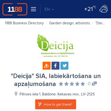
°C
+21
EN
1188 Business Directory
Garden design, arborists
"Deicija" SIA, labiekārtošana un apzaļumošana
"Deicija" SIA, labiekārtošana un
apzaļumošana
0
Pērses iela 1, Baldone, Ķekavas nov., LV-2125
How to get there?