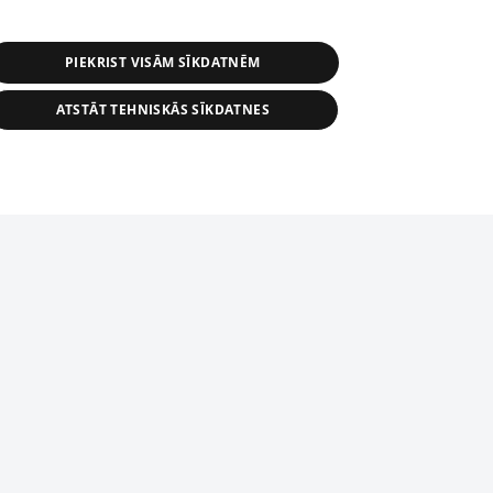
PIEKRIST VISĀM SĪKDATNĒM
ATSTĀT TEHNISKĀS SĪKDATNES
r distribution of 1188 database, its
nformation contained in the database, or
tion in any form is strictly prohibited.
tīmekļa vietne nevarēs pilnvērtīgi darboties un sniegt
 download is prohibited. Reproduction
l published on the website 1188 is
den without the editorial license of 1188
domēnā.