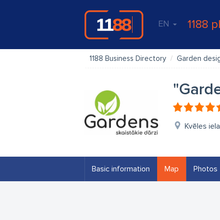
1188 p
EN
1188 Business Directory
Garden desig
"Garde
Kvēles iel
Basic information
Map
Photos