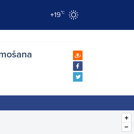
°C
+19
p
ļumošana