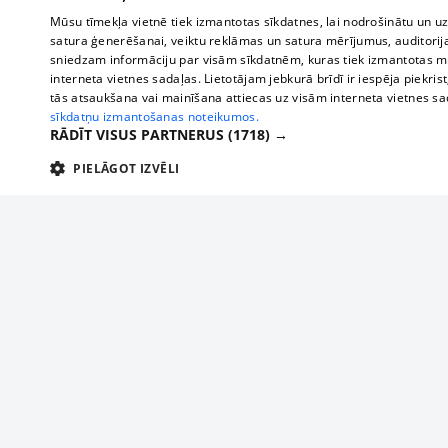
Mūsu tīmekļa vietnē tiek izmantotas sīkdatnes, lai nodrošinātu un u
satura ģenerēšanai, veiktu reklāmas un satura mērījumus, auditorij
sniedzam informāciju par visām sīkdatnēm, kuras tiek izmantotas mū
interneta vietnes sadaļas. Lietotājam jebkurā brīdī ir iespēja piekrist
tās atsaukšana vai mainīšana attiecas uz visām interneta vietnes s
sīkdatņu izmantošanas noteikumos.
RĀDĪT VISUS PARTNERUS
(1718) →
PIELĀGOT IZVĒLI
TEHNISKĀS/OBLIGĀTĀS
STATISTIKAS
M
Tehniskās/
Tehniskās/obligātās sīkdatnes nepieciešamas, lai lietotājs varētu brīvi apm
lietotājam nepieciešamo informāciju.
About us
Compan
Nodrošinātājs
/
Darbības
Advertisement
Buses, t
Nosaukums
Apra
Domēns
ilgums
interna
For business
delfi-adid
delfi.lv
1 gads
Izdev
Bus tick
Tariffs
gdpr
measureadv.com
59
Šis s
Train ti