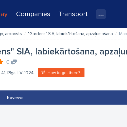
lay
Companies
Transport
n, arborists
"Gardens" SIA, labiekārtošana, apzaļumošana
Ma
ns" SIA, labiekārtošana, apza
0
a 41, Rīga, LV-1024
How to get there?
Reviews