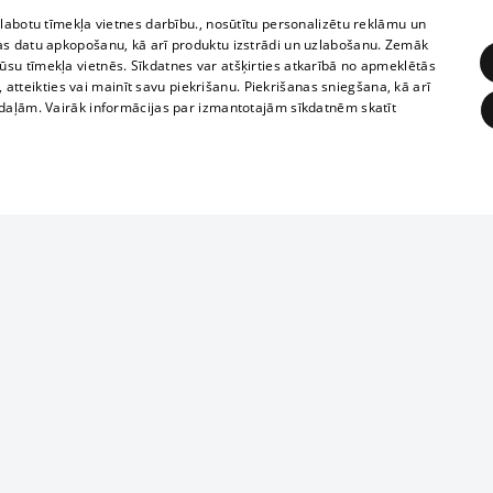
zlabotu tīmekļa vietnes darbību., nosūtītu personalizētu reklāmu un
as datu apkopošanu, kā arī produktu izstrādi un uzlabošanu. Zemāk
su tīmekļa vietnēs. Sīkdatnes var atšķirties atkarībā no apmeklētās
, atteikties vai mainīt savu piekrišanu. Piekrišanas sniegšana, kā arī
adaļām. Vairāk informācijas par izmantotajām sīkdatnēm skatīt
ĒRĶĒŠANA
FUNKCIONĀLĀS
NEKLASIFICĒTĀS
Reproduction, o
obligātās
Statistikas
Mērķēšana
Funkcionālās
Neklasificētās
parts or the i
parts of informa
eklēt un pārlūkot tīmekļa vietni un izmantot tās piedāvātās iespējas. Bez šīm sīkdatnēm 
Also automatic
ies
In the cinemas
of any materia
rains,
TV program
strictly forbid
ksts
tional schedules
website.
Contract rules
ēja norādītais identifikators
ets
360 Ziņas kontakti
īkfails tiek izmantots, lai saglabātu lietotāja piekrišanas statusu sīkdatnēm pašreizējā 
ckets