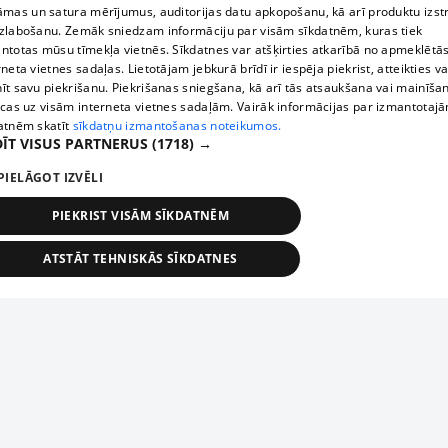
āmas un satura mērījumus, auditorijas datu apkopošanu, kā arī produktu izst
zlabošanu. Zemāk sniedzam informāciju par visām sīkdatnēm, kuras tiek
ntotas mūsu tīmekļa vietnēs. Sīkdatnes var atšķirties atkarībā no apmeklētā
rneta vietnes sadaļas. Lietotājam jebkurā brīdī ir iespēja piekrist, atteikties va
īt savu piekrišanu. Piekrišanas sniegšana, kā arī tās atsaukšana vai mainīša
ecas uz visām interneta vietnes sadaļām. Vairāk informācijas par izmantotaj
atnēm skatīt
sīkdatņu izmantošanas noteikumos.
ĪT VISUS PARTNERUS
(1718) →
PIELĀGOT IZVĒLI
PIEKRIST VISĀM SĪKDATNĒM
ATSTĀT TEHNISKĀS SĪKDATNES
TEHNISKĀS/OBLIGĀTĀS
STATISTIKAS
MĒRĶĒŠANA
FUNKCIONĀLĀS
NEKLASIFICĒTĀS
ehniskās/obligātās
Statistikas
Mērķēšana
Funkcionālās
Neklasificēt