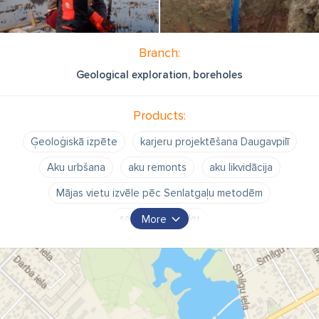
Branch:
Geological exploration, boreholes
Products:
Ģeoloģiskā izpēte
karjeru projektēšana Daugavpilī
Aku urbšana
aku remonts
aku likvidācija
Mājas vietu izvēle pēc Senlatgaļu metodēm
saimniecības ēku
More
aku vietu izvēle pēc Senlatgaļu metodēm
Ietekmes uz vidi novērtējums
konsultācijas