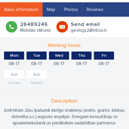
Basic information
Map
Photos
Reviews
26489246
Send email
Mobilais tālrunis
geologs2@inbox.lv
Working hours:
Mon
Tue
Wed
Thu
Fri
08
17
08
17
08
17
08
17
08
17
Sat
Sun
Closed
Closed
Description:
Izvērtēsim Jūsu īpašumā derīgo izrakteņu (smilts, grants, kūdras,
dolomīta u.c.) ieguves iespējas. Sniegsim konsultāciju to
apsaimniekošanā un piedāvāsim sadarbības partnerus.