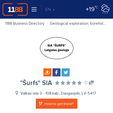
°C
+19
EN
1188 Business Directory
Geological exploration, boreholes
''Šurfs'' SIA
0
Valkas iela 3 - 108.kab., Daugavpils, LV-5417
How to get there?