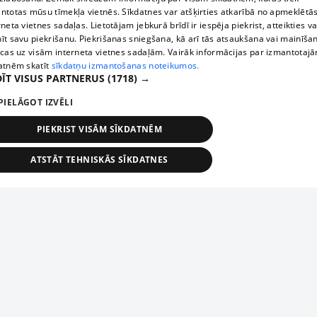
ntotas mūsu tīmekļa vietnēs. Sīkdatnes var atšķirties atkarībā no apmeklētā
rneta vietnes sadaļas. Lietotājam jebkurā brīdī ir iespēja piekrist, atteikties va
īt savu piekrišanu. Piekrišanas sniegšana, kā arī tās atsaukšana vai mainīša
ecas uz visām interneta vietnes sadaļām. Vairāk informācijas par izmantotaj
atnēm skatīt
sīkdatņu izmantošanas noteikumos.
ĪT VISUS PARTNERUS
(1718) →
PIELĀGOT IZVĒLI
PIEKRIST VISĀM SĪKDATNĒM
ATSTĀT TEHNISKĀS SĪKDATNES
TEHNISKĀS/OBLIGĀTĀS
STATISTIKAS
MĒRĶĒŠANA
FUNKCIONĀLĀS
NEKLASIFICĒTĀS
ehniskās/obligātās
Statistikas
Mērķēšana
Funkcionālās
Neklasificēt
niskās/obligātās sīkdatnes nepieciešamas, lai lietotājs varētu brīvi apmeklēt un pārlūk
Add your company