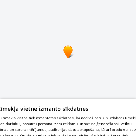
 tīmekļa vietne izmanto sīkdatnes
 tīmekļa vietnē tiek izmantotas sīkdatnes, lai nodrošinātu un uzlabotu tīmek
nes darbību., nosūtītu personalizētu reklāmu un satura ģenerēšanai, veiktu
āmas un satura mērījumus, auditorijas datu apkopošanu, kā arī produktu izst
zlabošanu. Zemāk sniedzam informāciju par visām sīkdatnēm, kuras tiek