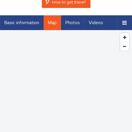
How to get there?
Basic information
Map
Photos
Videos