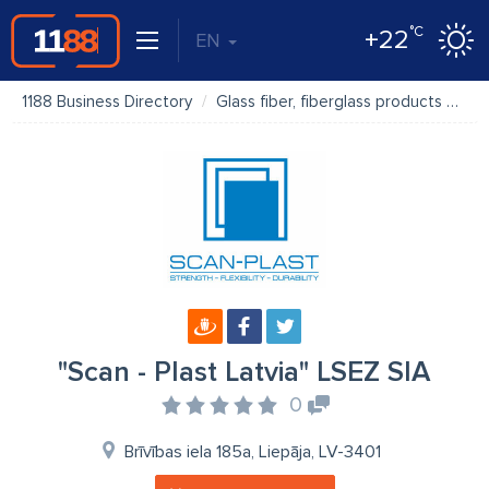
°C
+22
EN
1188 Business Directory
Glass fiber, fiberglass products
"Sc
"Scan - Plast Latvia" LSEZ SIA
0
Brīvības iela 185a, Liepāja, LV-3401