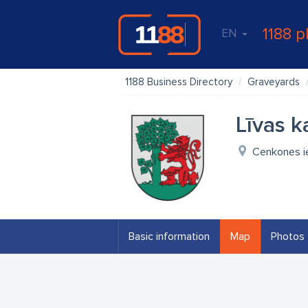
1188 p
EN
1188 Business Directory
Graveyards
Līvas k
Cenkones ie
Basic information
Map
Photos