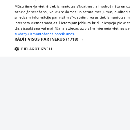
Mūsu tīmekļa vietnē tiek izmantotas sīkdatnes, lai nodrošinātu un u
satura ģenerēšanai, veiktu reklāmas un satura mērījumus, auditorij
sniedzam informāciju par visām sīkdatnēm, kuras tiek izmantotas mū
interneta vietnes sadaļas. Lietotājam jebkurā brīdī ir iespēja piekrist
tās atsaukšana vai mainīšana attiecas uz visām interneta vietnes s
sīkdatņu izmantošanas noteikumos.
RĀDĪT VISUS PARTNERUS
(1718) →
PIELĀGOT IZVĒLI
TEHNISKĀS/OBLIGĀTĀS
STATISTIKAS
M
Tehniskās/
Tehniskās/obligātās sīkdatnes nepieciešamas, lai lietotājs varētu brīvi apm
lietotājam nepieciešamo informāciju.
About us
Compan
Nodrošinātājs
/
Darbības
Advertisement
Buses, t
Nosaukums
Apra
Domēns
ilgums
interna
For business
delfi-adid
delfi.lv
1 gads
Izdev
Bus tick
Tariffs
gdpr
measureadv.com
59
Šis s
Train ti