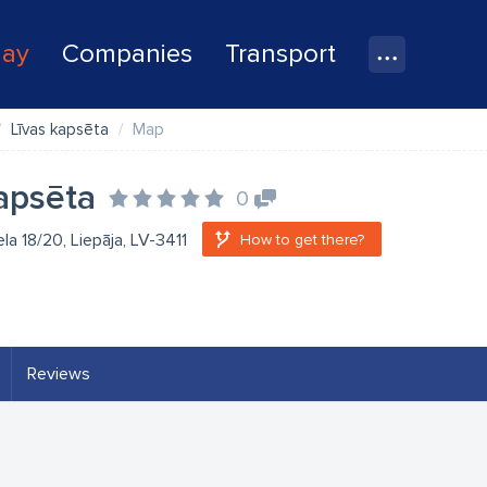
lay
Companies
Transport
Līvas kapsēta
Map
apsēta
0
la 18/20, Liepāja, LV-3411
How to get there?
Reviews