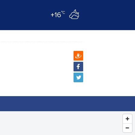
°C
+16