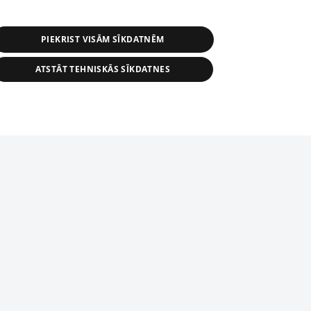
PIEKRIST VISĀM SĪKDATNĒM
ATSTĀT TEHNISKĀS SĪKDATNES
r distribution of 1188 database, its
nformation contained in the database, or
tion in any form is strictly prohibited.
tīmekļa vietne nevarēs pilnvērtīgi darboties un sniegt
 download is prohibited. Reproduction
l published on the website 1188 is
den without the editorial license of 1188
domēnā.