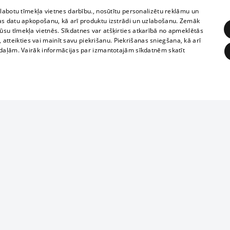
zlabotu tīmekļa vietnes darbību., nosūtītu personalizētu reklāmu un
as datu apkopošanu, kā arī produktu izstrādi un uzlabošanu. Zemāk
su tīmekļa vietnēs. Sīkdatnes var atšķirties atkarībā no apmeklētās
, atteikties vai mainīt savu piekrišanu. Piekrišanas sniegšana, kā arī
adaļām. Vairāk informācijas par izmantotajām sīkdatnēm skatīt
ĒRĶĒŠANA
FUNKCIONĀLĀS
NEKLASIFICĒTĀS
Reproduction, o
obligātās
Statistikas
Mērķēšana
Funkcionālās
Neklasificētās
parts or the i
parts of informa
eklēt un pārlūkot tīmekļa vietni un izmantot tās piedāvātās iespējas. Bez šīm sīkdatnēm 
Also automatic
ies
In the cinemas
of any materia
rains,
TV program
strictly forbid
ksts
tional schedules
website.
Contract rules
ēja norādītais identifikators
ets
360 Ziņas kontakti
īkfails tiek izmantots, lai saglabātu lietotāja piekrišanas statusu sīkdatnēm pašreizējā 
ckets