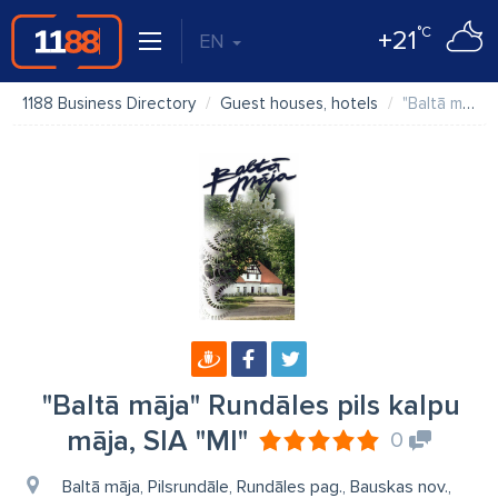
°C
+21
EN
1188 Business Directory
Guest houses, hotels
"Baltā māja" Rundāles pils kalpu māja, SIA "MI"
"Baltā māja" Rundāles pils kalpu
māja, SIA "MI"
0
Baltā māja, Pilsrundāle, Rundāles pag., Bauskas nov.,