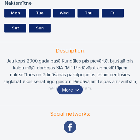
Naktsmītne
Mon
Tue
Wed
Thu
Fri
Sat
Sun
Description:
Jau kopš 2000.gada pašā Rundāles pils pievārtē, bijušajā pils
kalpu mājā, darbojas SIA "MI". Piedāvājot apmeklētājiem
naktsmītnes un ēdināšanas pakalpojumus, esam centušies
saglabāt ēkas senatnīgo gaisotni.Piedāvājam telpas arī svinībām,
nelieliem semināriem.
More
Gada siltajos mēnešos iepējams baudīt dārzu un āra
terasi.Jaunums-"Dzīres latviskā garā" un meistardarbnīcas
keramikas izgatavošanā.
Social networks:
Viesnīcā ir iespēja palikt arī ar mājdzīvniekiem.