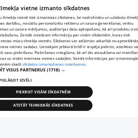
 tīmekļa vietne izmanto sīkdatnes
 tīmekļa vietnē tiek izmantotas sīkdatnes, lai nodrošinātu un uzlabotu tīmek
nes darbību., nosūtītu personalizētu reklāmu un satura ģenerēšanai, veiktu
āmas un satura mērījumus, auditorijas datu apkopošanu, kā arī produktu izst
zlabošanu. Zemāk sniedzam informāciju par visām sīkdatnēm, kuras tiek
ntotas mūsu tīmekļa vietnēs. Sīkdatnes var atšķirties atkarībā no apmeklētā
rneta vietnes sadaļas. Lietotājam jebkurā brīdī ir iespēja piekrist, atteikties va
īt savu piekrišanu. Piekrišanas sniegšana, kā arī tās atsaukšana vai mainīša
ecas uz visām interneta vietnes sadaļām. Vairāk informācijas par izmantotaj
atnēm skatīt
sīkdatņu izmantošanas noteikumos.
ĪT VISUS PARTNERUS
(1718) →
PIELĀGOT IZVĒLI
PIEKRIST VISĀM SĪKDATNĒM
ATSTĀT TEHNISKĀS SĪKDATNES
TEHNISKĀS/OBLIGĀTĀS
STATISTIKAS
MĒRĶĒŠANA
FUNKCIONĀLĀS
NEKLASIFICĒTĀS