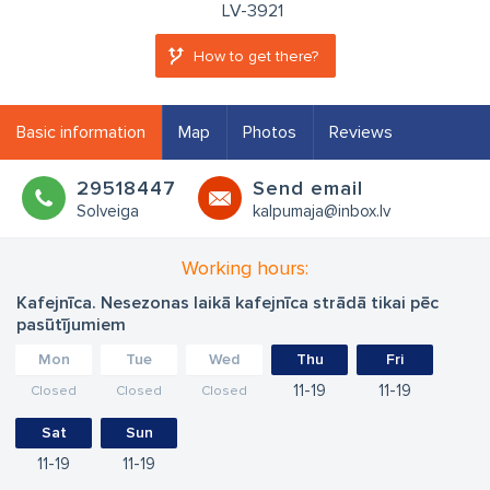
LV-3921
How to get there?
Basic information
Map
Photos
Reviews
29518447
Send email
Solveiga
kalpumaja@inbox.lv
Working hours:
Kafejnīca. Nesezonas laikā kafejnīca strādā tikai pēc
pasūtījumiem
Mon
Tue
Wed
Thu
Fri
11
19
11
19
Closed
Closed
Closed
Sat
Sun
11
19
11
19