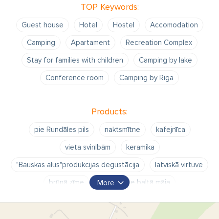
TOP Keywords:
Guest house
Hotel
Hostel
Accomodation
Camping
Apartament
Recreation Complex
Stay for families with children
Camping by lake
Conference room
Camping by Riga
Products:
pie Rundāles pils
naktsmītne
kafejnīca
vieta svinībām
keramika
"Bauskas alus"produkcijas degustācija
latviskā virtuve
brūnā zīme
pilsrundāle baltā māja
More
viesu nams baltā māja
viesu nams pilsrundālē
Viesu nams Rundāles pagastā