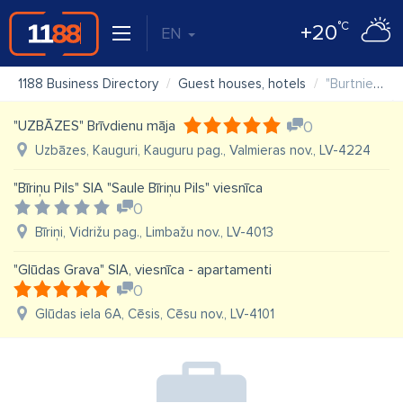
°C
+20
EN
1188 Business Directory
Guest houses, hotels
"Burtniekkrasts" Viesu nams
"UZBĀZES" Brīvdienu māja
0
Uzbāzes, Kauguri, Kauguru pag., Valmieras nov., LV-4224
"Bīriņu Pils" SIA "Saule Bīriņu Pils" viesnīca
0
Bīriņi, Vidrižu pag., Limbažu nov., LV-4013
"Glūdas Grava" SIA, viesnīca - apartamenti
0
Glūdas iela 6A, Cēsis, Cēsu nov., LV-4101