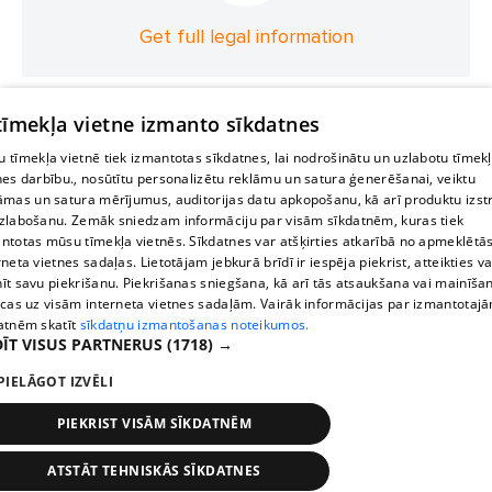
Get full legal information
 tīmekļa vietne izmanto sīkdatnes
 tīmekļa vietnē tiek izmantotas sīkdatnes, lai nodrošinātu un uzlabotu tīmek
nes darbību., nosūtītu personalizētu reklāmu un satura ģenerēšanai, veiktu
āmas un satura mērījumus, auditorijas datu apkopošanu, kā arī produktu izst
zlabošanu. Zemāk sniedzam informāciju par visām sīkdatnēm, kuras tiek
ntotas mūsu tīmekļa vietnēs. Sīkdatnes var atšķirties atkarībā no apmeklētā
rneta vietnes sadaļas. Lietotājam jebkurā brīdī ir iespēja piekrist, atteikties va
īt savu piekrišanu. Piekrišanas sniegšana, kā arī tās atsaukšana vai mainīša
ecas uz visām interneta vietnes sadaļām. Vairāk informācijas par izmantotaj
atnēm skatīt
sīkdatņu izmantošanas noteikumos.
ĪT VISUS PARTNERUS
(1718) →
PIELĀGOT IZVĒLI
PIEKRIST VISĀM SĪKDATNĒM
ATSTĀT TEHNISKĀS SĪKDATNES