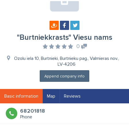
"Burtniekkrasts" Viesu nams
0
Ozolu iela 10, Burtnieki, Burtnieku pag., Valmieras nov.,
LV-4206
Append company info
Basic information
Map
Reviews
68201818
Phone