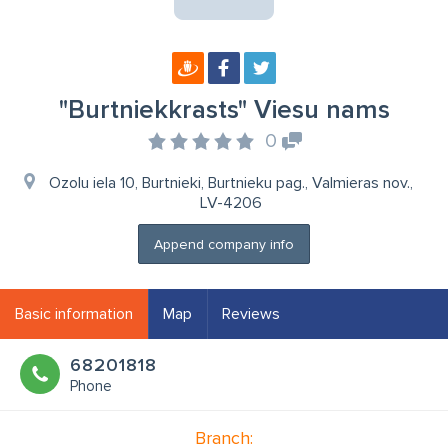
"Burtniekkrasts" Viesu nams
0
Ozolu iela 10, Burtnieki, Burtnieku pag., Valmieras nov.,
LV-4206
Append company info
Basic information
Map
Reviews
68201818
Phone
Branch: