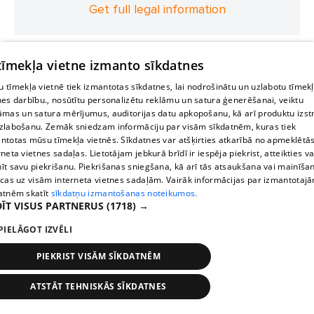
Get full legal information
 tīmekļa vietne izmanto sīkdatnes
 tīmekļa vietnē tiek izmantotas sīkdatnes, lai nodrošinātu un uzlabotu tīmek
nes darbību., nosūtītu personalizētu reklāmu un satura ģenerēšanai, veiktu
āmas un satura mērījumus, auditorijas datu apkopošanu, kā arī produktu izst
zlabošanu. Zemāk sniedzam informāciju par visām sīkdatnēm, kuras tiek
ntotas mūsu tīmekļa vietnēs. Sīkdatnes var atšķirties atkarībā no apmeklētā
rneta vietnes sadaļas. Lietotājam jebkurā brīdī ir iespēja piekrist, atteikties va
īt savu piekrišanu. Piekrišanas sniegšana, kā arī tās atsaukšana vai mainīša
ecas uz visām interneta vietnes sadaļām. Vairāk informācijas par izmantotaj
atnēm skatīt
sīkdatņu izmantošanas noteikumos.
ĪT VISUS PARTNERUS
(1718) →
PIELĀGOT IZVĒLI
PIEKRIST VISĀM SĪKDATNĒM
ATSTĀT TEHNISKĀS SĪKDATNES