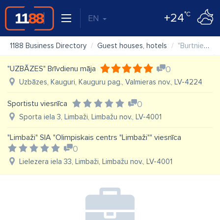
°C
+24
EN
1188 Business Directory
Guest houses, hotels
"Burtniekkrasts" Viesu nams
"UZBĀZES" Brīvdienu māja
0
Uzbāzes, Kauguri, Kauguru pag., Valmieras nov., LV-4224
Sportistu viesnīca
0
Sporta iela 3, Limbaži, Limbažu nov., LV-4001
"Limbaži" SIA "Olimpiskais centrs "Limbaži"" viesnīca
0
Lielezera iela 33, Limbaži, Limbažu nov., LV-4001