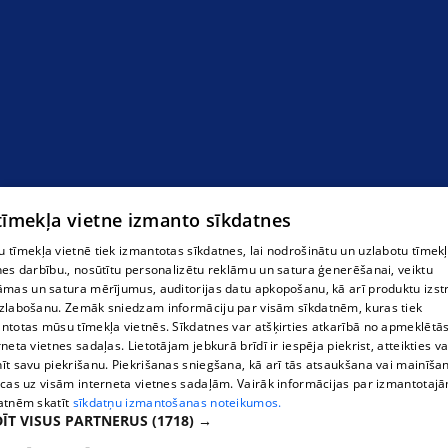
"Grīva" motelis
 tīmekļa vietne izmanto sīkdatnes
 tīmekļa vietnē tiek izmantotas sīkdatnes, lai nodrošinātu un uzlabotu tīmek
nes darbību., nosūtītu personalizētu reklāmu un satura ģenerēšanai, veiktu
āmas un satura mērījumus, auditorijas datu apkopošanu, kā arī produktu izst
zlabošanu. Zemāk sniedzam informāciju par visām sīkdatnēm, kuras tiek
ntotas mūsu tīmekļa vietnēs. Sīkdatnes var atšķirties atkarībā no apmeklētā
rneta vietnes sadaļas. Lietotājam jebkurā brīdī ir iespēja piekrist, atteikties va
īt savu piekrišanu. Piekrišanas sniegšana, kā arī tās atsaukšana vai mainīša
ecas uz visām interneta vietnes sadaļām. Vairāk informācijas par izmantotaj
atnēm skatīt
sīkdatņu izmantošanas noteikumos.
ĪT VISUS PARTNERUS
(1718) →