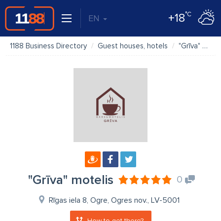
°C
+18
EN
1188 Business Directory
Guest houses, hotels
"Grīva" motelis
"Grīva" motelis
0
Rīgas iela 8, Ogre, Ogres nov., LV-5001
How to get there?