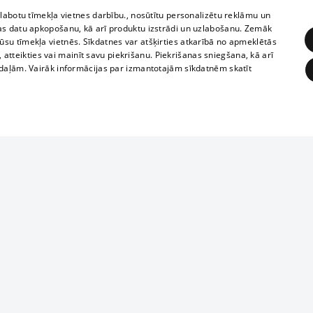
zlabotu tīmekļa vietnes darbību., nosūtītu personalizētu reklāmu un
as datu apkopošanu, kā arī produktu izstrādi un uzlabošanu. Zemāk
su tīmekļa vietnēs. Sīkdatnes var atšķirties atkarībā no apmeklētās
, atteikties vai mainīt savu piekrišanu. Piekrišanas sniegšana, kā arī
adaļām. Vairāk informācijas par izmantotajām sīkdatnēm skatīt
ĒRĶĒŠANA
FUNKCIONĀLĀS
NEKLASIFICĒTĀS
Reproduction, o
obligātās
Statistikas
Mērķēšana
Funkcionālās
Neklasificētās
parts or the i
parts of informa
eklēt un pārlūkot tīmekļa vietni un izmantot tās piedāvātās iespējas. Bez šīm sīkdatnēm 
Also automatic
ies
In the cinemas
of any materia
rains,
TV program
strictly forbid
ksts
tional schedules
website.
Contract rules
ēja norādītais identifikators
ets
360 Ziņas kontakti
īkfails tiek izmantots, lai saglabātu lietotāja piekrišanas statusu sīkdatnēm pašreizējā 
ckets