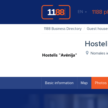
1188 p
EN
1188 Business Directory
Guest houses
Hostel
Nomales ie
Basic information
Map
Photos