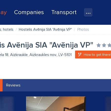
lay
Companies
Transport
, hotels
Hostelis Avēnija SIA "Avēnija VP"
Photos
is Avēnija SIA "Avēnija VP"
la 18, Aizkraukle, Aizkraukles nov., LV-5101
How to get there
Reviews