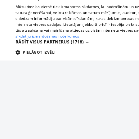
Mūsu tīmekļa vietnē tiek izmantotas sīkdatnes, lai nodrošinātu un u
satura ģenerēšanai, veiktu reklāmas un satura mērījumus, auditorij
sniedzam informāciju par visām sīkdatnēm, kuras tiek izmantotas mū
interneta vietnes sadaļas. Lietotājam jebkurā brīdī ir iespēja piekrist
tās atsaukšana vai mainīšana attiecas uz visām interneta vietnes s
sīkdatņu izmantošanas noteikumos.
RĀDĪT VISUS PARTNERUS
(1718) →
PIELĀGOT IZVĒLI
TEHNISKĀS/OBLIGĀTĀS
STATISTIKAS
M
Tehniskās/
Tehniskās/obligātās sīkdatnes nepieciešamas, lai lietotājs varētu brīvi apm
lietotājam nepieciešamo informāciju.
About us
Compan
Nodrošinātājs
/
Darbības
Advertisement
Buses, t
Nosaukums
Apra
Domēns
ilgums
interna
For business
delfi-adid
delfi.lv
1 gads
Izdev
Bus tick
Tariffs
gdpr
measureadv.com
59
Šis s
Train ti