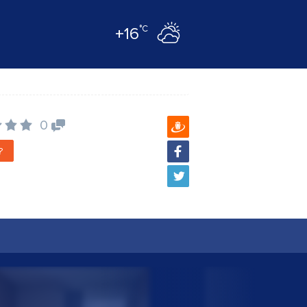
°C
+16
0
?