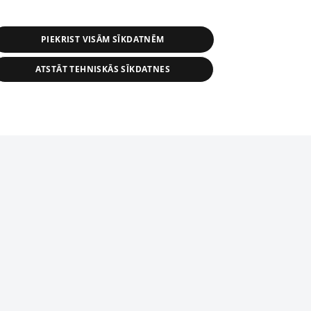
PIEKRIST VISĀM SĪKDATNĒM
ATSTĀT TEHNISKĀS SĪKDATNES
r distribution of 1188 database, its
nformation contained in the database, or
tion in any form is strictly prohibited.
tīmekļa vietne nevarēs pilnvērtīgi darboties un sniegt
 download is prohibited. Reproduction
l published on the website 1188 is
den without the editorial license of 1188
domēnā.