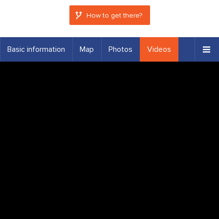
How to get there?
Basic information
Map
Photos
Videos