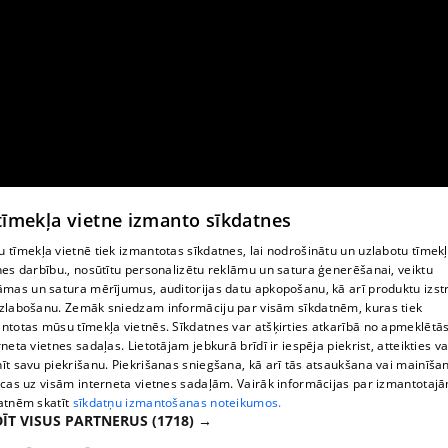
 tīmekļa vietne izmanto sīkdatnes
 tīmekļa vietnē tiek izmantotas sīkdatnes, lai nodrošinātu un uzlabotu tīmek
nes darbību., nosūtītu personalizētu reklāmu un satura ģenerēšanai, veiktu
āmas un satura mērījumus, auditorijas datu apkopošanu, kā arī produktu izst
zlabošanu. Zemāk sniedzam informāciju par visām sīkdatnēm, kuras tiek
ntotas mūsu tīmekļa vietnēs. Sīkdatnes var atšķirties atkarībā no apmeklētā
rneta vietnes sadaļas. Lietotājam jebkurā brīdī ir iespēja piekrist, atteikties va
īt savu piekrišanu. Piekrišanas sniegšana, kā arī tās atsaukšana vai mainīša
ecas uz visām interneta vietnes sadaļām. Vairāk informācijas par izmantotaj
atnēm skatīt
sīkdatņu izmantošanas noteikumos.
ĪT VISUS PARTNERUS
(1718) →