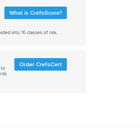
What is CrefoScore?
ided into 10 classes of risk.
Order CrefoCert
 to
ards