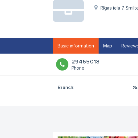
Rīgas iela 7, Smil
Basic information
Map
Review
29465018
Phone
Branch:
Gu