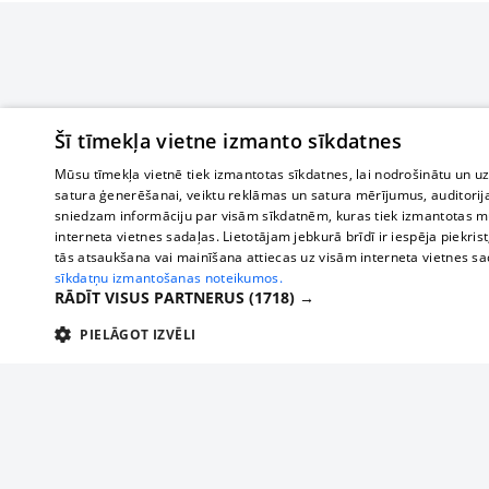
Šī tīmekļa vietne izmanto sīkdatnes
Mūsu tīmekļa vietnē tiek izmantotas sīkdatnes, lai nodrošinātu un u
satura ģenerēšanai, veiktu reklāmas un satura mērījumus, auditorij
sniedzam informāciju par visām sīkdatnēm, kuras tiek izmantotas mū
interneta vietnes sadaļas. Lietotājam jebkurā brīdī ir iespēja piekrist
tās atsaukšana vai mainīšana attiecas uz visām interneta vietnes s
sīkdatņu izmantošanas noteikumos.
RĀDĪT VISUS PARTNERUS
(1718) →
PIELĀGOT IZVĒLI
TEHNISKĀS/OBLIGĀTĀS
STATISTIKAS
M
Tehniskās/