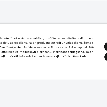
zlabotu tīmekļa vietnes darbību., nosūtītu personalizētu reklāmu un
as datu apkopošanu, kā arī produktu izstrādi un uzlabošanu. Zemāk
su tīmekļa vietnēs. Sīkdatnes var atšķirties atkarībā no apmeklētās
, atteikties vai mainīt savu piekrišanu. Piekrišanas sniegšana, kā arī
adaļām. Vairāk informācijas par izmantotajām sīkdatnēm skatīt
ĒRĶĒŠANA
FUNKCIONĀLĀS
NEKLASIFICĒTĀS
Reproduction, o
obligātās
Statistikas
Mērķēšana
Funkcionālās
Neklasificētās
parts or the i