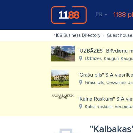
1188 p
EN
1188 Business Directory
Guest houses
"UZBĀZES" Brīvdienu m
Uzbāzes, Kauguri, Kaugu
"Grašu pils" SIA viesnīc
Grašu pils, Cesvaines p
"Kalna Raskumi" SIA vi
Kalna Raskumi, Vecpieba
"Kalbakas