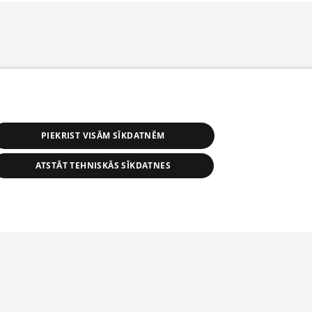
PIEKRIST VISĀM SĪKDATNĒM
ATSTĀT TEHNISKĀS SĪKDATNES
r distribution of 1188 database, its
nformation contained in the database, or