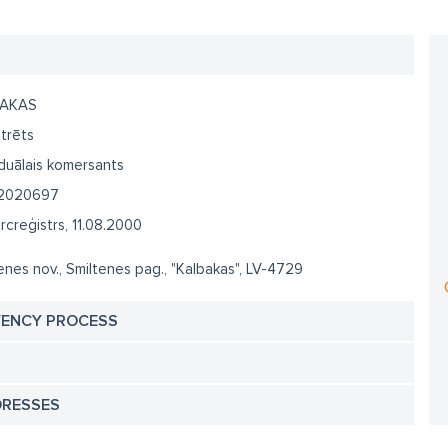
BAKAS
trēts
iduālais komersants
2020697
creģistrs, 11.08.2000
enes nov., Smiltenes pag., "Kalbakas", LV-4729
VENCY PROCESS
DRESSES