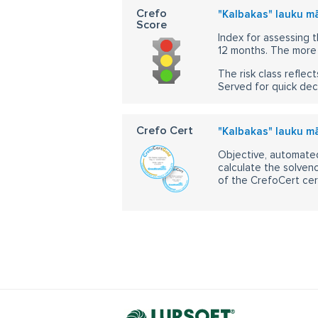
Crefo
"Kalbakas" lauku m
Score
Index for assessing t
12 months. The more 
The risk class reflect
Served for quick dec
Crefo Cert
"Kalbakas" lauku m
Objective, automated
calculate the solvenc
of the CrefoCert cert