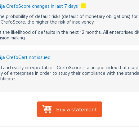
āja
CrefoScore changes in last 7 days
he probability of default risks (default of monetary obligations) for
CrefoScore, the higher the risk of insolvency.
s the likelihood of defaults in the next 12 months. All enterprises div
ision making
āja
CrefoCert not issued
 and easily interpretable - CrefoScore is a unique index that used
y of enterprises in order to study their compliance with the stand
ificate.
Buy a statement