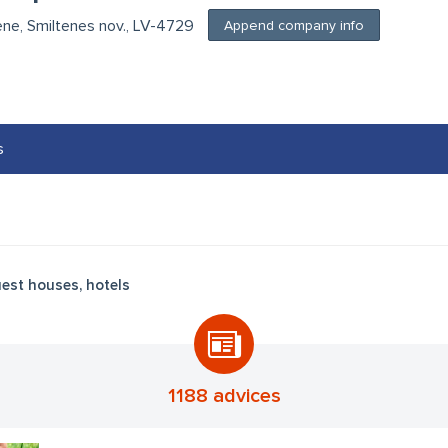
tene, Smiltenes nov., LV-4729
Append company info
s
est houses, hotels
1188 advices