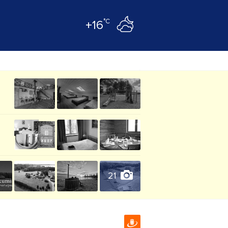
°C
+16
21