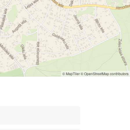
© MapTiler
© OpenStreetMap contributors