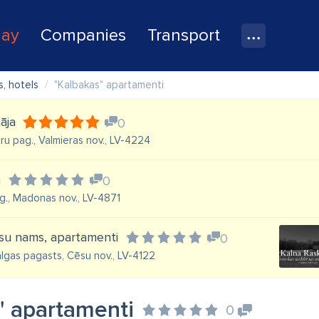
lay
Companies
Transport
, hotels
"Kalbakas" apartamenti
āja
0
ru pag., Valmieras nov., LV-4224
a
0
ag., Madonas nov., LV-4871
esu nams, apartamenti
0
lgas pagasts, Cēsu nov., LV-4122
" apartamenti
0