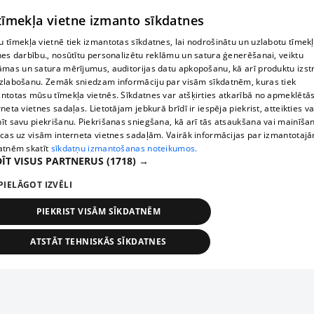
 tīmekļa vietne izmanto sīkdatnes
 tīmekļa vietnē tiek izmantotas sīkdatnes, lai nodrošinātu un uzlabotu tīmek
nes darbību., nosūtītu personalizētu reklāmu un satura ģenerēšanai, veiktu
āmas un satura mērījumus, auditorijas datu apkopošanu, kā arī produktu izst
zlabošanu. Zemāk sniedzam informāciju par visām sīkdatnēm, kuras tiek
ntotas mūsu tīmekļa vietnēs. Sīkdatnes var atšķirties atkarībā no apmeklētā
rneta vietnes sadaļas. Lietotājam jebkurā brīdī ir iespēja piekrist, atteikties va
īt savu piekrišanu. Piekrišanas sniegšana, kā arī tās atsaukšana vai mainīša
ecas uz visām interneta vietnes sadaļām. Vairāk informācijas par izmantotaj
atnēm skatīt
sīkdatņu izmantošanas noteikumos.
ĪT VISUS PARTNERUS
(1718) →
PIELĀGOT IZVĒLI
PIEKRIST VISĀM SĪKDATNĒM
ATSTĀT TEHNISKĀS SĪKDATNES
TEHNISKĀS/OBLIGĀTĀS
STATISTIKAS
MĒRĶĒŠANA
FUNKCIONĀLĀS
NEKLASIFICĒTĀS