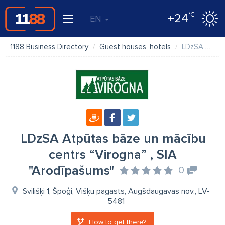
°C
+24
EN
1188 Business Directory
Guest houses, hotels
LDzSA Atpūtas bāze un mācību centrs “Virogna” , SIA "Arodīpašums"
LDzSA Atpūtas bāze un mācību
centrs “Virogna” , SIA
"Arodīpašums"
0
Svilišķi 1, Špoģi, Višķu pagasts, Augšdaugavas nov., LV-
5481
How to get there?