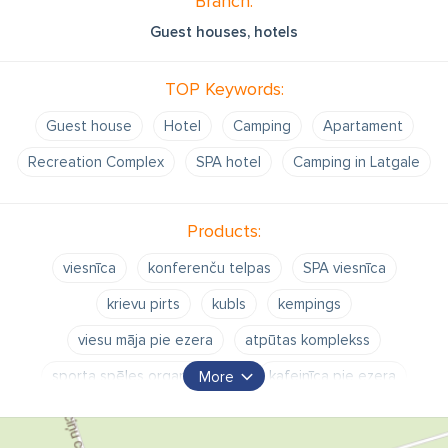
Branch:
Mūsdienīga konferenču zāle atrodas viesnīcas 2. stāvā ar
brīnišķīgu skatu uz ezeru un ir aprīkota ar nepieciešamo
Guest houses, hotels
tehnisko aprīkojumu: projektors, ekrāns, bezvadu internets,
tāfele un smart TV.
TOP Keywords:
Guest house
Hotel
Camping
Apartament
Recreation Complex
SPA hotel
Camping in Latgale
Products:
viesnīca
konferenču telpas
SPA viesnīca
krievu pirts
kubls
kempings
viesu māja pie ezera
atpūtas komplekss
sporta spēles organizēšana
kafejnīca pie ezera
More
banketu organizēšana
makšķerēšana
nakšņošana ģimenēm ar bērniem
sniega kalns Latgalē