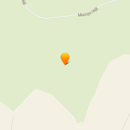
Atpūtas bāze
Atpūta
Atpūta Latgalē
Lieliski atpūtas vieta