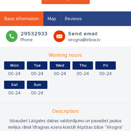
Basic information
Map
Reviews
29532933
Send email
Phone
virogna@inbox.lv
Working hours:
Mon
Tue
Wed
Thu
Fri
00
24
00
24
00
24
00
24
00
24
Sat
Sun
00
24
00
24
Description:
Izbaudiet Latgales dabas valdzinājumu un pavadiet jaukus
mirkļus rāmā Vīragnas ezera krastā! Atpūtas bāze “Virogna”