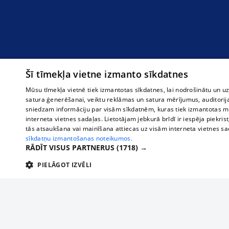
Šī tīmekļa vietne izmanto sīkdatnes
Mūsu tīmekļa vietnē tiek izmantotas sīkdatnes, lai nodrošinātu un u
satura ģenerēšanai, veiktu reklāmas un satura mērījumus, auditorij
sniedzam informāciju par visām sīkdatnēm, kuras tiek izmantotas mū
interneta vietnes sadaļas. Lietotājam jebkurā brīdī ir iespēja piekrist
tās atsaukšana vai mainīšana attiecas uz visām interneta vietnes s
sīkdatņu izmantošanas noteikumos.
RĀDĪT VISUS PARTNERUS
(1718) →
PIELĀGOT IZVĒLI
TEHNISKĀS/OBLIGĀTĀS
STATISTIKAS
M
Tehniskās/