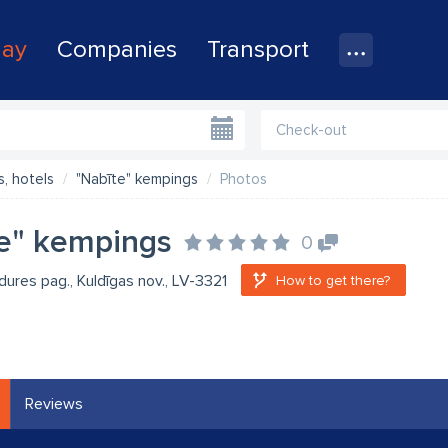
lay
Companies
Transport
, hotels
"Nabīte" kempings
Photos
e" kempings
0
dures pag., Kuldīgas nov., LV-3321
How to get there?
Reviews