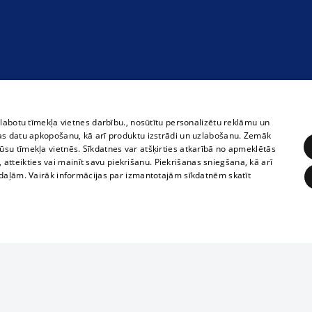
zlabotu tīmekļa vietnes darbību., nosūtītu personalizētu reklāmu un
as datu apkopošanu, kā arī produktu izstrādi un uzlabošanu. Zemāk
su tīmekļa vietnēs. Sīkdatnes var atšķirties atkarībā no apmeklētās
, atteikties vai mainīt savu piekrišanu. Piekrišanas sniegšana, kā arī
adaļām. Vairāk informācijas par izmantotajām sīkdatnēm skatīt
ĒRĶĒŠANA
FUNKCIONĀLĀS
NEKLASIFICĒTĀS
Reproduction, o
obligātās
Statistikas
Mērķēšana
Funkcionālās
Neklasificētās