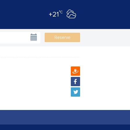
°C
+21
Reserve