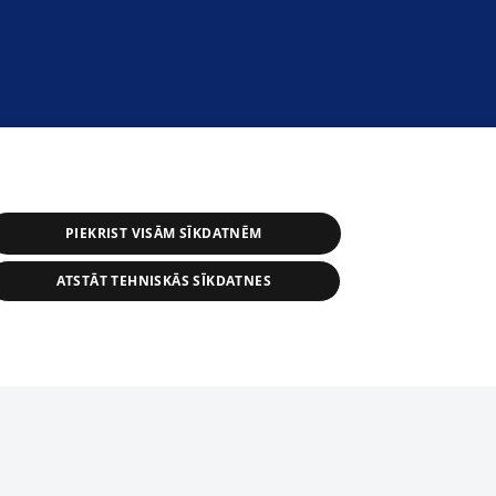
PIEKRIST VISĀM SĪKDATNĒM
ATSTĀT TEHNISKĀS SĪKDATNES
r distribution of 1188 database, its