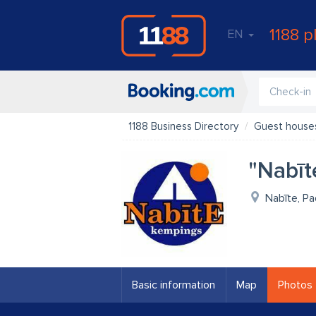
1188 p
EN
1188 Business Directory
Guest houses
"Nabīt
Nabīte, Pa
Basic information
Map
Photos