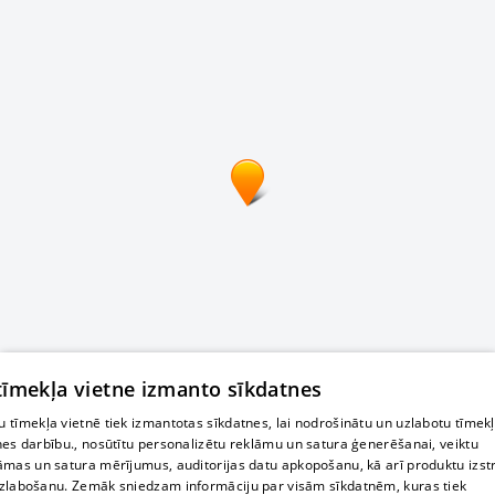
 tīmekļa vietne izmanto sīkdatnes
 tīmekļa vietnē tiek izmantotas sīkdatnes, lai nodrošinātu un uzlabotu tīmek
nes darbību., nosūtītu personalizētu reklāmu un satura ģenerēšanai, veiktu
āmas un satura mērījumus, auditorijas datu apkopošanu, kā arī produktu izst
zlabošanu. Zemāk sniedzam informāciju par visām sīkdatnēm, kuras tiek