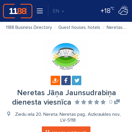
°C
+18
EN
1188 Business Directory
Guest houses, hotels
Neretas Jāņa Jaunsudrabiņa dienesta viesnīca
Neretas Jāņa Jaunsudrabiņa
dienesta viesnīca
0
Ziedu iela 20, Nereta, Neretas pag., Aizkraukles nov.,
LV-5118