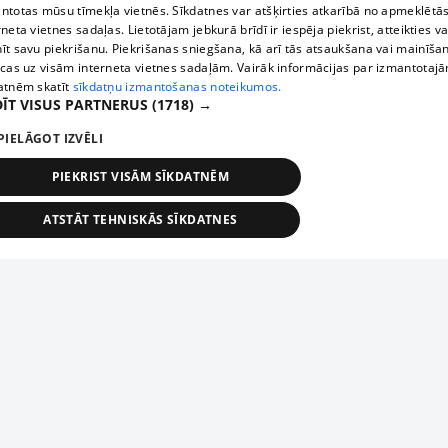
ntotas mūsu tīmekļa vietnēs. Sīkdatnes var atšķirties atkarībā no apmeklētā
rneta vietnes sadaļas. Lietotājam jebkurā brīdī ir iespēja piekrist, atteikties va
īt savu piekrišanu. Piekrišanas sniegšana, kā arī tās atsaukšana vai mainīša
ecas uz visām interneta vietnes sadaļām. Vairāk informācijas par izmantotaj
atnēm skatīt
sīkdatņu izmantošanas noteikumos.
ĪT VISUS PARTNERUS
(1718) →
PIELĀGOT IZVĒLI
PIEKRIST VISĀM SĪKDATNĒM
ATSTĀT TEHNISKĀS SĪKDATNES
TEHNISKĀS/OBLIGĀTĀS
STATISTIKAS
MĒRĶĒŠANA
FUNKCIONĀLĀS
NEKLASIFICĒTĀS
ehniskās/obligātās
Statistikas
Mērķēšana
Funkcionālās
Neklasificēt
niskās/obligātās sīkdatnes nepieciešamas, lai lietotājs varētu brīvi apmeklēt un pārlūk
Add your company
ekļa vietni un izmantot tās piedāvātās iespējas. Bez šīm sīkdatnēm tīmekļa vietne neva