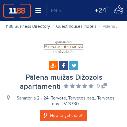
°C
+24
EN
1188 Business Directory
Guest houses, hotels
Pālena muižas Dižozols apartamenti
Pālena muižas Dižozols
apartamenti
0
Sanatorija 2 - 24, Tērvete, Tērvetes pag., Tērvetes
nov., LV-3730
How to get there?