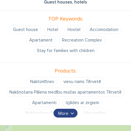
Guest houses, hotels
TOP Keywords:
Guest house
Hotel
Hostel
Accomodation
Apartament
Recreation Complex
Stay for families with children
Products:
Naktsmītnes
viesu nams Tērvetē
Nakšņošana Pālena medību muižas apartamentos Tērvetē
Apartamenti
Izjādes ar zirgiem
Nakšņošana Pālena muižā
Viesumājas
More
Naktsmājas Tērvetē
Gida pakalpojumi
Gids