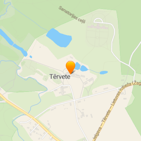
Tērvete
Vēsture
Tērvetes vēsture
Apskates vietas Tērvetē
Muižas Tērvetē
Muižas Tērvetes novadā
atpūta
Latvijas muižas
muiža
muižas Latvijā
plāni brīvdienām
muiža Zemgalē
muižas ar nakšņošanu
atjaunotās muižas Latvijā
Pālena medību muiža
dabas parks
Ezers
peldvieta
Piknika vieta
grills
izjādes ar zirgiem
riteņbraukšana
slēpošana
Pastaigas pa mežu
ogošana
sēņošana
laivu noma
makšķerēšana
aktīva atpūta
Latvia travel
Latvijas muižas
muižas un pilis
brīvdienas
atpūta
Visit Dobele
Romantiskas brīvdienas
Nedēļas nogale