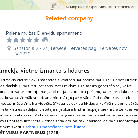
© MapTiler
© OpenStreetMap contributors
Kur nakšņot
Related company
Pālena muižas Dienvidu apartamenti
0
Sanatorija 2 - 24, Tērvete, Tērvetes pag., Tērvetes nov.,
LV-3730
 tīmekļa vietne izmanto sīkdatnes
 tīmekļa vietnē tiek izmantotas sīkdatnes, lai nodrošinātu un uzlabotu tīmek
nes darbību., nosūtītu personalizētu reklāmu un satura ģenerēšanai, veiktu
āmas un satura mērījumus, auditorijas datu apkopošanu, kā arī produktu izst
zlabošanu. Zemāk sniedzam informāciju par visām sīkdatnēm, kuras tiek
ntotas mūsu tīmekļa vietnēs. Sīkdatnes var atšķirties atkarībā no apmeklētā
rneta vietnes sadaļas. Lietotājam jebkurā brīdī ir iespēja piekrist, atteikties va
īt savu piekrišanu. Piekrišanas sniegšana, kā arī tās atsaukšana vai mainīša
ecas uz visām interneta vietnes sadaļām. Vairāk informācijas par izmantotaj
atnēm skatīt
sīkdatņu izmantošanas noteikumos.
ĪT VISUS PARTNERUS
(1718) →