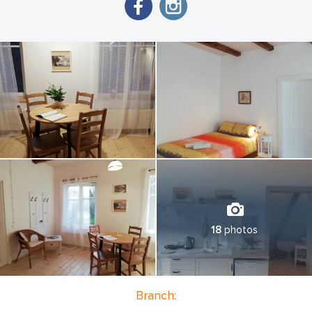
Piedāvājam naktsmītni studiju tipa Annas apartamentā. Annas
apartaments atrodas muižas 2. stāvā. Pārbūves darbos atsegta
muižas laika pildrežģa tehnikā būvētā siena. Telpu apdarei nav
izmantots reģipsis. Ir jauna koka grīda un ar koka dēļiem izlikti
griesti starp senajām brusām. Ir pilnībā aprīkota virtuve ar
ledusskapi, tējkannu, plīti, kafijas aparātu un traukiem. Ir
gultasveļa, dvieļi, fēns. Naktsmītnē ir centrālā apkure, tādēļ
siltums nodrošināts visās sezonās. Naktsmājā ir bezmaksas laba
ātruma WiFi. WC. Plaša vannas istaba ar stāvvannu. No
apartamenta paveras skats uz kalnaino apvidu, kur sākas
Tērvetes dabas parka teritorija.
Trijos apartamentos vienlaicīgi varam izguldināt līdz 14
personām.
18
photos
Branch: