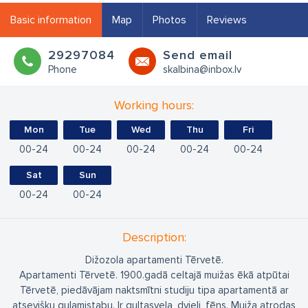
Basic information
Map
Photos
Reviews
29297084
Send email
Phone
skalbina@inbox.lv
Working hours:
Mon
Tue
Wed
Thu
Fri
00
24
00
24
00
24
00
24
00
24
Sat
Sun
00
24
00
24
Description:
Dižozola apartamenti Tērvetē.
Apartamenti Tērvetē. 1900.gadā celtajā muižas ēkā atpūtai
Tērvetē, piedāvājam naktsmītni studiju tipa apartamentā ar
atsevišķu guļamistabu. Ir gultasveļa, dvieļi, fēns. Muiža atrodas