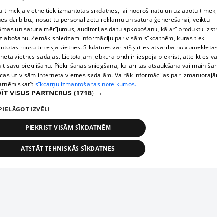
 tīmekļa vietnē tiek izmantotas sīkdatnes, lai nodrošinātu un uzlabotu tīmek
nes darbību., nosūtītu personalizētu reklāmu un satura ģenerēšanai, veiktu
āmas un satura mērījumus, auditorijas datu apkopošanu, kā arī produktu izst
zlabošanu. Zemāk sniedzam informāciju par visām sīkdatnēm, kuras tiek
ntotas mūsu tīmekļa vietnēs. Sīkdatnes var atšķirties atkarībā no apmeklētā
rneta vietnes sadaļas. Lietotājam jebkurā brīdī ir iespēja piekrist, atteikties va
īt savu piekrišanu. Piekrišanas sniegšana, kā arī tās atsaukšana vai mainīša
ecas uz visām interneta vietnes sadaļām. Vairāk informācijas par izmantotaj
atnēm skatīt
sīkdatņu izmantošanas noteikumos.
ĪT VISUS PARTNERUS
(1718) →
PIELĀGOT IZVĒLI
PIEKRIST VISĀM SĪKDATNĒM
ATSTĀT TEHNISKĀS SĪKDATNES
TEHNISKĀS/OBLIGĀTĀS
STATISTIKAS
MĒRĶĒŠANA
FUNKCIONĀLĀS
NEKLASIFICĒTĀS