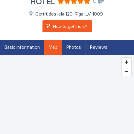
HOTEL
0
Ģertrūdes iela 129, Rīga, LV-1009
How to get there?
Basic information
Map
Photos
Reviews