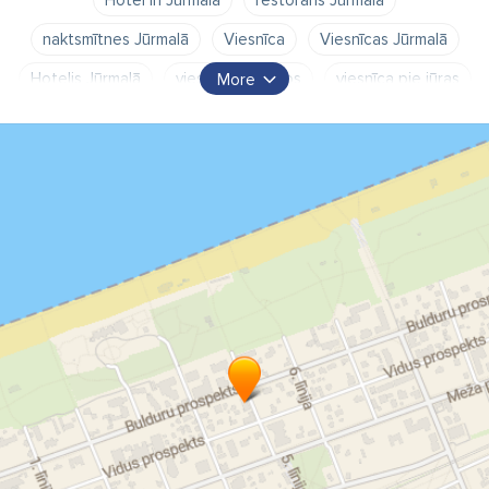
naktsmītnes Jūrmalā
Viesnīca
Viesnīcas Jūrmalā
Hotelis Jūrmalā
viesnīca Bulduros
viesnīca pie jūras
More
viesnīca ar restorānu