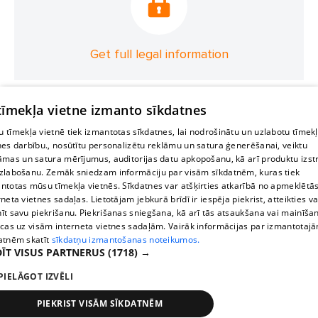
Get full legal information
 tīmekļa vietne izmanto sīkdatnes
 tīmekļa vietnē tiek izmantotas sīkdatnes, lai nodrošinātu un uzlabotu tīmek
nes darbību., nosūtītu personalizētu reklāmu un satura ģenerēšanai, veiktu
āmas un satura mērījumus, auditorijas datu apkopošanu, kā arī produktu izst
zlabošanu. Zemāk sniedzam informāciju par visām sīkdatnēm, kuras tiek
ntotas mūsu tīmekļa vietnēs. Sīkdatnes var atšķirties atkarībā no apmeklētā
rneta vietnes sadaļas. Lietotājam jebkurā brīdī ir iespēja piekrist, atteikties va
īt savu piekrišanu. Piekrišanas sniegšana, kā arī tās atsaukšana vai mainīša
ecas uz visām interneta vietnes sadaļām. Vairāk informācijas par izmantotaj
atnēm skatīt
sīkdatņu izmantošanas noteikumos.
ĪT VISUS PARTNERUS
(1718) →
PIELĀGOT IZVĒLI
PIEKRIST VISĀM SĪKDATNĒM