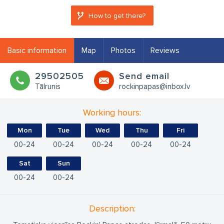
How to get there?
Basic information
Map
Photos
Reviews
29502505
Send email
Tālrunis
rockinpapas@inbox.lv
Working hours:
Mon
Tue
Wed
Thu
Fri
00
24
00
24
00
24
00
24
00
24
Sat
Sun
00
24
00
24
Description: