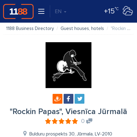
°C
+15
EN
1188 Business Directory
Guest houses, hotels
"Rockin Papas", Viesnīca Jūrmalā
"Rockin Papas", Viesnīca Jūrmalā
0
Bulduru prospekts 30, Jūrmala, LV-2010