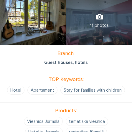
11
photos
Branch:
Guest houses, hotels
TOP Keywords:
Hotel
Apartament
Stay for families with children
Products:
Viesnīca Jūrmalā
tematiska viesnīca
Hotel in Jurmala
restorāns Jūrmalā