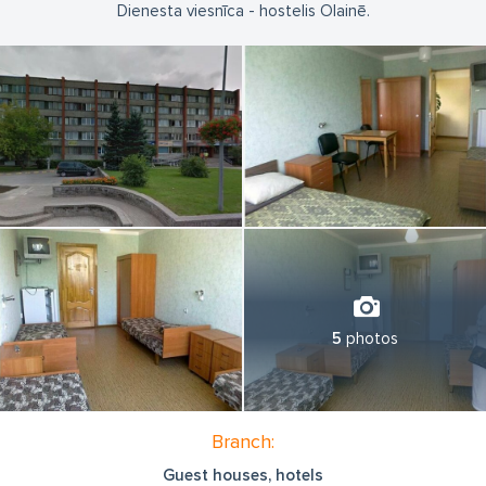
Dienesta viesnīca - hostelis Olainē.
5
photos
Branch:
Guest houses, hotels