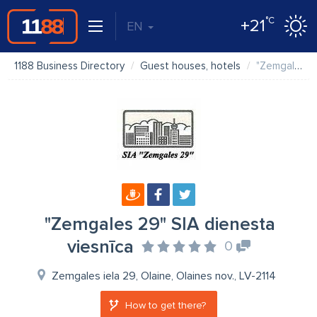
°C
+21
EN
1188 Business Directory
Guest houses, hotels
"Zemgales 29" SIA dienesta viesnīca
"Zemgales 29" SIA dienesta
viesnīca
0
Zemgales iela 29, Olaine, Olaines nov., LV-2114
How to get there?