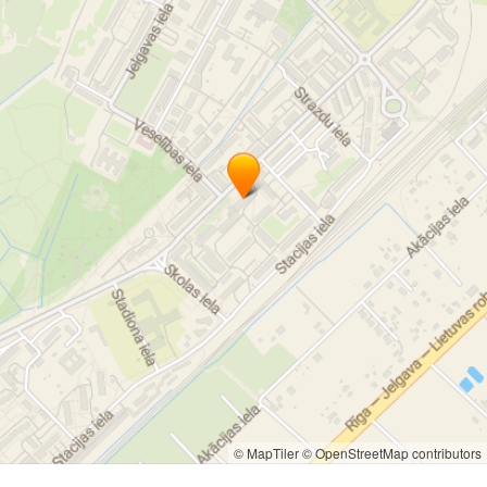
© MapTiler
© OpenStreetMap contributors