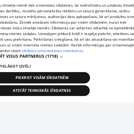
 tīmekļa vietnē tiek izmantotas sīkdatnes, lai nodrošinātu un uzlabotu tīmek
nes darbību., nosūtītu personalizētu reklāmu un satura ģenerēšanai, veiktu
āmas un satura mērījumus, auditorijas datu apkopošanu, kā arī produktu izst
zlabošanu. Zemāk sniedzam informāciju par visām sīkdatnēm, kuras tiek
ntotas mūsu tīmekļa vietnēs. Sīkdatnes var atšķirties atkarībā no apmeklētā
rneta vietnes sadaļas. Lietotājam jebkurā brīdī ir iespēja piekrist, atteikties va
īt savu piekrišanu. Piekrišanas sniegšana, kā arī tās atsaukšana vai mainīša
ecas uz visām interneta vietnes sadaļām. Vairāk informācijas par izmantotaj
atnēm skatīt
sīkdatņu izmantošanas noteikumos.
ĪT VISUS PARTNERUS
(1718) →
PIELĀGOT IZVĒLI
PIEKRIST VISĀM SĪKDATNĒM
ATSTĀT TEHNISKĀS SĪKDATNES
TEHNISKĀS/OBLIGĀTĀS
STATISTIKAS
MĒRĶĒŠANA
FUNKCIONĀLĀS
NEKLASIFICĒTĀS