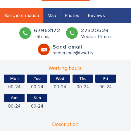
Basic information
Map
Photos
Reviews
67963172
27320529
Tālrunis
Mobilais tālrunis
Send email
randersone@tvnet.lv
Working hours:
Mon
Tue
Wed
Thu
Fri
00
24
00
24
00
24
00
24
00
24
Sat
Sun
00
24
00
24
Description: