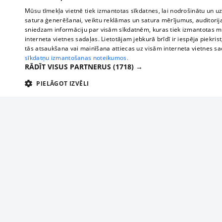
Mūsu tīmekļa vietnē tiek izmantotas sīkdatnes, lai nodrošinātu un u
satura ģenerēšanai, veiktu reklāmas un satura mērījumus, auditorij
sniedzam informāciju par visām sīkdatnēm, kuras tiek izmantotas mū
interneta vietnes sadaļas. Lietotājam jebkurā brīdī ir iespēja piekrist
tās atsaukšana vai mainīšana attiecas uz visām interneta vietnes s
sīkdatņu izmantošanas noteikumos.
RĀDĪT VISUS PARTNERUS
(1718) →
PIELĀGOT IZVĒLI
TEHNISKĀS/OBLIGĀTĀS
STATISTIKAS
M
Tehniskās/
Tehniskās/obligātās sīkdatnes nepieciešamas, lai lietotājs varētu brīvi apm
lietotājam nepieciešamo informāciju.
About us
Compan
Nodrošinātājs
/
Darbības
Advertisement
Buses, t
Nosaukums
Apra
Domēns
ilgums
interna
For business
delfi-adid
delfi.lv
1 gads
Izdev
Bus tick
Tariffs
gdpr
measureadv.com
59
Šis s
Train ti