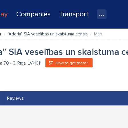
lay
Companies
Transport
r
"Adoria" SIA veselības un skaistuma centrs
Map
a" SIA veselības un skaistuma c
a 70 - 3, Rīga, LV-1011
How to get there?
Reviews