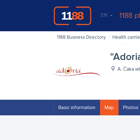
1188 p
EN
1188 Business Directory
Health cente
"Adori
A. Čaka iel
Basic information
Map
Photos