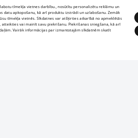
zlabotu tīmekļa vietnes darbību., nosūtītu personalizētu reklāmu un
as datu apkopošanu, kā arī produktu izstrādi un uzlabošanu. Zemāk
su tīmekļa vietnēs. Sīkdatnes var atšķirties atkarībā no apmeklētās
, atteikties vai mainīt savu piekrišanu. Piekrišanas sniegšana, kā arī
adaļām. Vairāk informācijas par izmantotajām sīkdatnēm skatīt
ĒRĶĒŠANA
FUNKCIONĀLĀS
NEKLASIFICĒTĀS
Reproduction, o
obligātās
Statistikas
Mērķēšana
Funkcionālās
Neklasificētās
parts or the i
parts of informa
eklēt un pārlūkot tīmekļa vietni un izmantot tās piedāvātās iespējas. Bez šīm sīkdatnēm 
Also automatic
ies
In the cinemas
of any materia
rains,
TV program
strictly forbid
ksts
tional schedules
website.
Contract rules
ēja norādītais identifikators
ets
360 Ziņas kontakti
īkfails tiek izmantots, lai saglabātu lietotāja piekrišanas statusu sīkdatnēm pašreizējā 
ckets