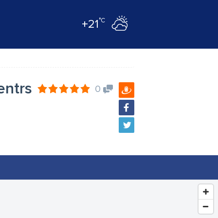
°C
+21
entrs
0