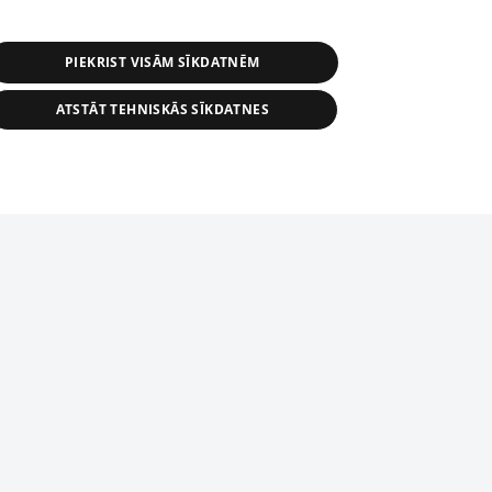
PIEKRIST VISĀM SĪKDATNĒM
ATSTĀT TEHNISKĀS SĪKDATNES
r distribution of 1188 database, its
nformation contained in the database, or
tion in any form is strictly prohibited.
tīmekļa vietne nevarēs pilnvērtīgi darboties un sniegt
 download is prohibited. Reproduction
l published on the website 1188 is
den without the editorial license of 1188
domēnā.