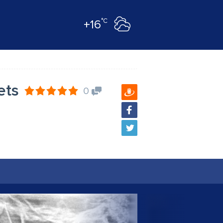
°C
+16
ets
0