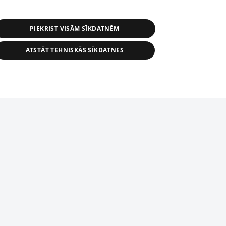
PIEKRIST VISĀM SĪKDATNĒM
ATSTĀT TEHNISKĀS SĪKDATNES
r distribution of 1188 database, its
nformation contained in the database, or
tion in any form is strictly prohibited.
tīmekļa vietne nevarēs pilnvērtīgi darboties un sniegt
 download is prohibited. Reproduction
l published on the website 1188 is
den without the editorial license of 1188
domēnā.