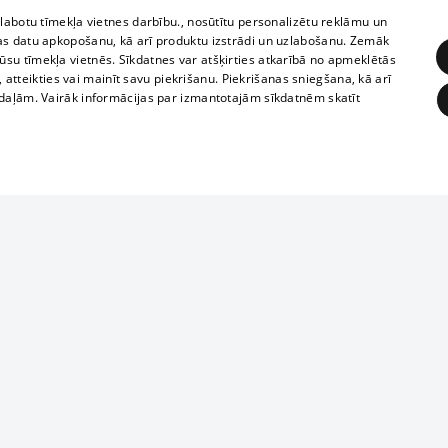
zlabotu tīmekļa vietnes darbību., nosūtītu personalizētu reklāmu un
as datu apkopošanu, kā arī produktu izstrādi un uzlabošanu. Zemāk
su tīmekļa vietnēs. Sīkdatnes var atšķirties atkarībā no apmeklētās
, atteikties vai mainīt savu piekrišanu. Piekrišanas sniegšana, kā arī
adaļām. Vairāk informācijas par izmantotajām sīkdatnēm skatīt
ĒRĶĒŠANA
FUNKCIONĀLĀS
NEKLASIFICĒTĀS
Reproduction, o
obligātās
Statistikas
Mērķēšana
Funkcionālās
Neklasificētās
parts or the i
parts of informa
eklēt un pārlūkot tīmekļa vietni un izmantot tās piedāvātās iespējas. Bez šīm sīkdatnēm 
Also automatic
ies
In the cinemas
of any materia
rains,
TV program
strictly forbid
ksts
tional schedules
website.
Contract rules
ēja norādītais identifikators
ets
360 Ziņas kontakti
īkfails tiek izmantots, lai saglabātu lietotāja piekrišanas statusu sīkdatnēm pašreizējā 
ckets