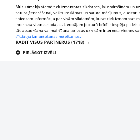
Mūsu tīmekļa vietnē tiek izmantotas sīkdatnes, lai nodrošinātu un u
satura ģenerēšanai, veiktu reklāmas un satura mērījumus, auditorij
sniedzam informāciju par visām sīkdatnēm, kuras tiek izmantotas mū
interneta vietnes sadaļas. Lietotājam jebkurā brīdī ir iespēja piekrist
tās atsaukšana vai mainīšana attiecas uz visām interneta vietnes s
sīkdatņu izmantošanas noteikumos.
RĀDĪT VISUS PARTNERUS
(1718) →
PIELĀGOT IZVĒLI
TEHNISKĀS/OBLIGĀTĀS
STATISTIKAS
M
Tehniskās/
Tehniskās/obligātās sīkdatnes nepieciešamas, lai lietotājs varētu brīvi apm
lietotājam nepieciešamo informāciju.
About us
Compan
Nodrošinātājs
/
Darbības
Advertisement
Buses, t
Nosaukums
Apra
Domēns
ilgums
interna
For business
delfi-adid
delfi.lv
1 gads
Izdev
Bus tick
Tariffs
gdpr
measureadv.com
59
Šis s
Train ti