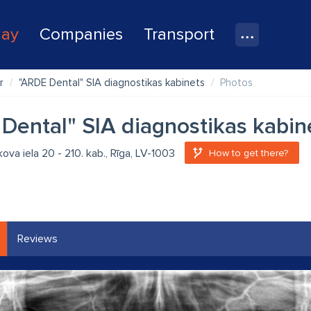
lay
Companies
Transport
r
"ARDE Dental" SIA diagnostikas kabinets
Photos
Dental" SIA diagnostikas kabin
kova iela 20 - 210. kab., Rīga, LV-1003
How to get there?
Reviews