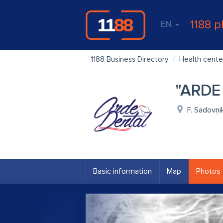
1188 p
EN
1188 Business Directory
Health cente
"ARDE 
F. Sadovņi
Basic information
Map
Photos