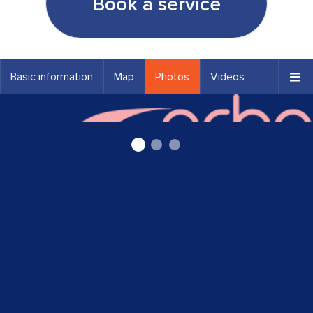
Book a service
Basic information
Map
Photos
Videos
Ārstnieciskā masāža