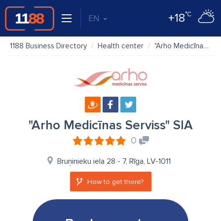
°C
+18
EN
1188 Business Directory
Health center
"Arho Medicīnas Serviss" SIA
"Arho Medicīnas Serviss" SIA
0
Bruņinieku iela 28 - 7, Rīga, LV-1011
How to get there?