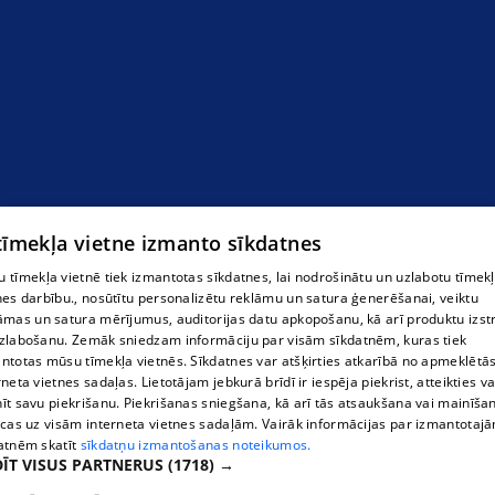
 tīmekļa vietne izmanto sīkdatnes
 tīmekļa vietnē tiek izmantotas sīkdatnes, lai nodrošinātu un uzlabotu tīmek
nes darbību., nosūtītu personalizētu reklāmu un satura ģenerēšanai, veiktu
āmas un satura mērījumus, auditorijas datu apkopošanu, kā arī produktu izst
zlabošanu. Zemāk sniedzam informāciju par visām sīkdatnēm, kuras tiek
ntotas mūsu tīmekļa vietnēs. Sīkdatnes var atšķirties atkarībā no apmeklētā
rneta vietnes sadaļas. Lietotājam jebkurā brīdī ir iespēja piekrist, atteikties va
īt savu piekrišanu. Piekrišanas sniegšana, kā arī tās atsaukšana vai mainīša
ecas uz visām interneta vietnes sadaļām. Vairāk informācijas par izmantotaj
atnēm skatīt
sīkdatņu izmantošanas noteikumos.
ĪT VISUS PARTNERUS
(1718) →