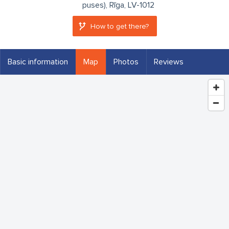
puses), Rīga, LV-1012
How to get there?
Basic information
Map
Photos
Reviews