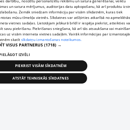
nes darbību., nosūtītu personalizētu reklāmu un satura ģenerēšanai, veiktu
āmas un satura mērījumus, auditorijas datu apkopošanu, kā arī produktu izst
zlabošanu. Zemāk sniedzam informāciju par visām sīkdatnēm, kuras tiek
ntotas mūsu tīmekļa vietnēs. Sīkdatnes var atšķirties atkarībā no apmeklētā
rneta vietnes sadaļas. Lietotājam jebkurā brīdī ir iespēja piekrist, atteikties va
īt savu piekrišanu. Piekrišanas sniegšana, kā arī tās atsaukšana vai mainīša
ecas uz visām interneta vietnes sadaļām. Vairāk informācijas par izmantotaj
atnēm skatīt
sīkdatņu izmantošanas noteikumos.
ĪT VISUS PARTNERUS
(1718) →
PIELĀGOT IZVĒLI
PIEKRIST VISĀM SĪKDATNĒM
ATSTĀT TEHNISKĀS SĪKDATNES
TEHNISKĀS/OBLIGĀTĀS
STATISTIKAS
MĒRĶĒŠANA
FUNKCIONĀLĀS
NEKLASIFICĒTĀS
ehniskās/obligātās
Statistikas
Mērķēšana
Funkcionālās
Neklasificēt