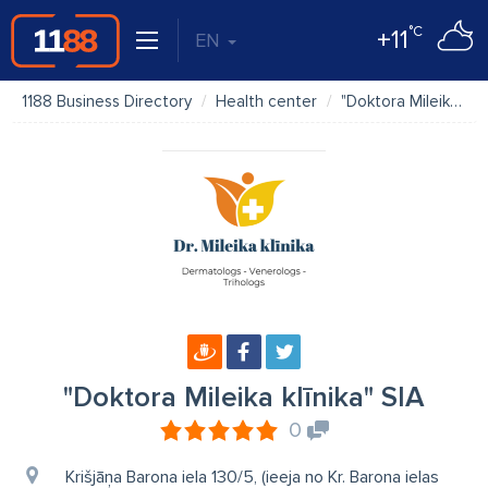
°C
+11
EN
1188 Business Directory
Health center
"Doktora Mileika klīnika" SIA
"Doktora Mileika klīnika" SIA
0
Krišjāņa Barona iela 130/5, (ieeja no Kr. Barona ielas