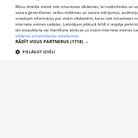
Mūsu tīmekļa vietnē tiek izmantotas sīkdatnes, lai nodrošinātu un u
satura ģenerēšanai, veiktu reklāmas un satura mērījumus, auditorij
sniedzam informāciju par visām sīkdatnēm, kuras tiek izmantotas mū
interneta vietnes sadaļas. Lietotājam jebkurā brīdī ir iespēja piekrist
tās atsaukšana vai mainīšana attiecas uz visām interneta vietnes s
sīkdatņu izmantošanas noteikumos.
RĀDĪT VISUS PARTNERUS
(1718) →
PIELĀGOT IZVĒLI
TEHNISKĀS/OBLIGĀTĀS
STATISTIKAS
M
Tehniskās/
Tehniskās/obligātās sīkdatnes nepieciešamas, lai lietotājs varētu brīvi apm
lietotājam nepieciešamo informāciju.
About us
Compan
Nodrošinātājs
/
Darbības
Advertisement
Buses, t
Nosaukums
Apra
Domēns
ilgums
interna
For business
delfi-adid
delfi.lv
1 gads
Izdev
Bus tick
Tariffs
gdpr
measureadv.com
59
Šis s
Train ti