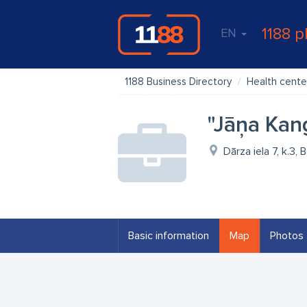
1188 p
EN
1188 Business Directory
Health cente
"Jāņa Kan
Dārza iela 7, k.3,
Basic information
Map
Photos