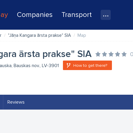
lay
Companies
Transport
r
"Jāņa Kangara ārsta prakse" SIA
Map
gara ārsta prakse" SIA
 Bauska, Bauskas nov., LV-3901
How to get there?
Reviews