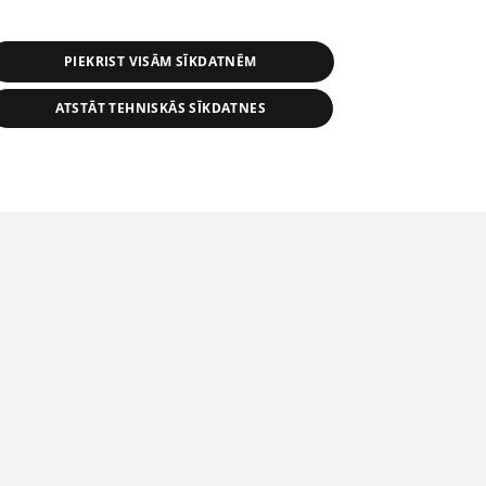
PIEKRIST VISĀM SĪKDATNĒM
ATSTĀT TEHNISKĀS SĪKDATNES
r distribution of 1188 database, its
nformation contained in the database, or
tion in any form is strictly prohibited.
tīmekļa vietne nevarēs pilnvērtīgi darboties un sniegt
 download is prohibited. Reproduction
l published on the website 1188 is
den without the editorial license of 1188
domēnā.