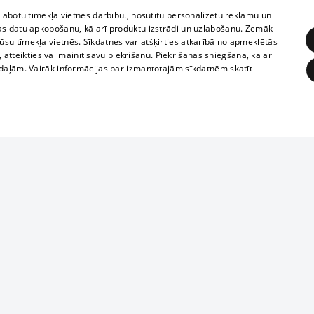
zlabotu tīmekļa vietnes darbību., nosūtītu personalizētu reklāmu un
as datu apkopošanu, kā arī produktu izstrādi un uzlabošanu. Zemāk
su tīmekļa vietnēs. Sīkdatnes var atšķirties atkarībā no apmeklētās
, atteikties vai mainīt savu piekrišanu. Piekrišanas sniegšana, kā arī
adaļām. Vairāk informācijas par izmantotajām sīkdatnēm skatīt
ĒRĶĒŠANA
FUNKCIONĀLĀS
NEKLASIFICĒTĀS
Reproduction, o
obligātās
Statistikas
Mērķēšana
Funkcionālās
Neklasificētās
parts or the i
parts of informa
eklēt un pārlūkot tīmekļa vietni un izmantot tās piedāvātās iespējas. Bez šīm sīkdatnēm 
Also automatic
ies
In the cinemas
of any materia
rains,
TV program
strictly forbid
ksts
tional schedules
website.
Contract rules
ēja norādītais identifikators
ets
360 Ziņas kontakti
īkfails tiek izmantots, lai saglabātu lietotāja piekrišanas statusu sīkdatnēm pašreizējā 
ckets