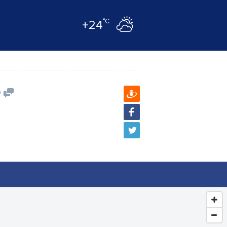
°C
+24
0