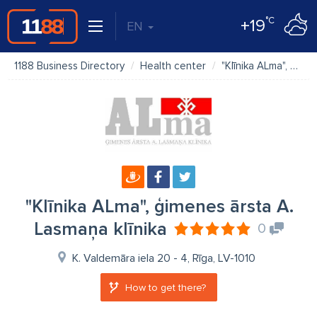
°C
+19
EN
1188 Business Directory
Health center
"Klīnika ALma", ģimenes ārsta A. Lasmaņa klīnika
"Klīnika ALma", ģimenes ārsta A.
Lasmaņa klīnika
0
K. Valdemāra iela 20 - 4, Rīga, LV-1010
How to get there?