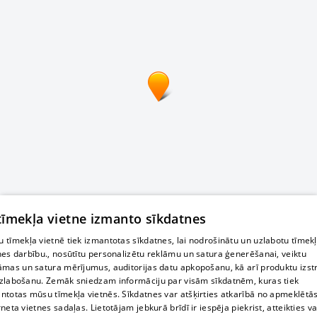
 tīmekļa vietne izmanto sīkdatnes
 tīmekļa vietnē tiek izmantotas sīkdatnes, lai nodrošinātu un uzlabotu tīmek
nes darbību., nosūtītu personalizētu reklāmu un satura ģenerēšanai, veiktu
āmas un satura mērījumus, auditorijas datu apkopošanu, kā arī produktu izst
zlabošanu. Zemāk sniedzam informāciju par visām sīkdatnēm, kuras tiek
ntotas mūsu tīmekļa vietnēs. Sīkdatnes var atšķirties atkarībā no apmeklētā
rneta vietnes sadaļas. Lietotājam jebkurā brīdī ir iespēja piekrist, atteikties va