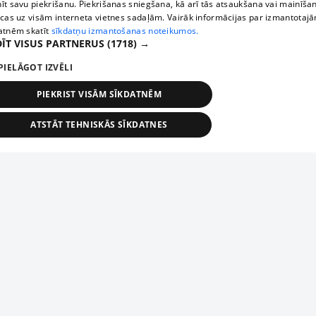
īt savu piekrišanu. Piekrišanas sniegšana, kā arī tās atsaukšana vai mainīša
ecas uz visām interneta vietnes sadaļām. Vairāk informācijas par izmantotaj
atnēm skatīt
sīkdatņu izmantošanas noteikumos.
ĪT VISUS PARTNERUS
(1718) →
PIELĀGOT IZVĒLI
PIEKRIST VISĀM SĪKDATNĒM
ATSTĀT TEHNISKĀS SĪKDATNES
TEHNISKĀS/OBLIGĀTĀS
STATISTIKAS
MĒRĶĒŠANA
FUNKCIONĀLĀS
NEKLASIFICĒTĀS
ehniskās/obligātās
Statistikas
Mērķēšana
Funkcionālās
Neklasificēt
niskās/obligātās sīkdatnes nepieciešamas, lai lietotājs varētu brīvi apmeklēt un pārlūk
Add your company
ekļa vietni un izmantot tās piedāvātās iespējas. Bez šīm sīkdatnēm tīmekļa vietne neva
nvērtīgi darboties un sniegt lietotājam nepieciešamo informāciju.
If your company is not in our database, please fill in a