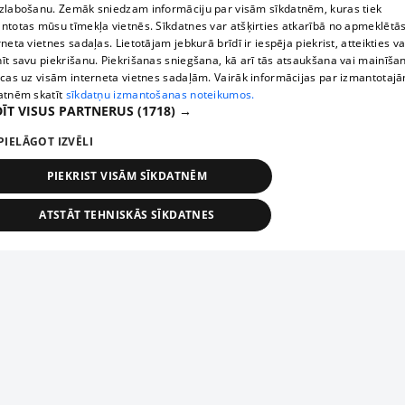
zlabošanu. Zemāk sniedzam informāciju par visām sīkdatnēm, kuras tiek
ntotas mūsu tīmekļa vietnēs. Sīkdatnes var atšķirties atkarībā no apmeklētā
rneta vietnes sadaļas. Lietotājam jebkurā brīdī ir iespēja piekrist, atteikties va
īt savu piekrišanu. Piekrišanas sniegšana, kā arī tās atsaukšana vai mainīša
ecas uz visām interneta vietnes sadaļām. Vairāk informācijas par izmantotaj
atnēm skatīt
sīkdatņu izmantošanas noteikumos.
ĪT VISUS PARTNERUS
(1718) →
PIELĀGOT IZVĒLI
PIEKRIST VISĀM SĪKDATNĒM
ATSTĀT TEHNISKĀS SĪKDATNES
TEHNISKĀS/OBLIGĀTĀS
STATISTIKAS
MĒRĶĒŠANA
FUNKCIONĀLĀS
NEKLASIFICĒTĀS
ehniskās/obligātās
Statistikas
Mērķēšana
Funkcionālās
Neklasificēt