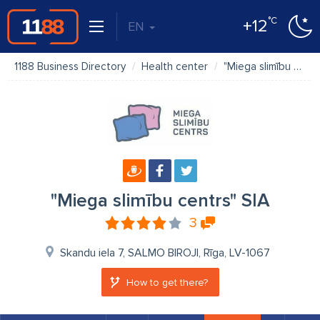
°C
+12
EN
1188 Business Directory
Health center
"Miega slimību centrs" SIA
"Miega slimību centrs" SIA
3
Skandu iela 7, SALMO BIROJI, Rīga, LV-1067
How to get there?