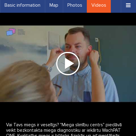
Basic information
Map
Photos
Videos
Vai Tavs miegs ir veselīgs? "Miega slimību centrs" piedāvā
veikt bezkontakta miega diagnostiku ar iekārtu WachPAT
ONE. Kvalitatīvs miegs ir būtisks fiziskās un arī mentālajās