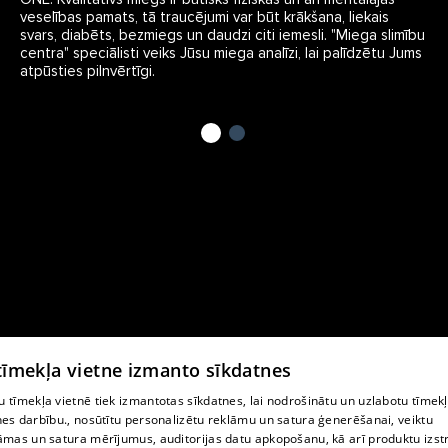
veselības pamats, tā traucējumi var būt krākšana, liekais
svars, diabēts, bezmiegs un daudzi citi iemesli. "Miega slimību
centra" speciālisti veiks Jūsu miega analīzi, lai palīdzētu Jums
atpūsties pilnvērtīgi.
 tīmekļa vietne izmanto sīkdatnes
 tīmekļa vietnē tiek izmantotas sīkdatnes, lai nodrošinātu un uzlabotu tīmek
nes darbību., nosūtītu personalizētu reklāmu un satura ģenerēšanai, veiktu
āmas un satura mērījumus, auditorijas datu apkopošanu, kā arī produktu izst