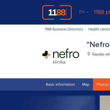
1188 p
EN
1188 Business Directory
Health cente
"Nefro
Raudas iel
Basic information
Map
Photos