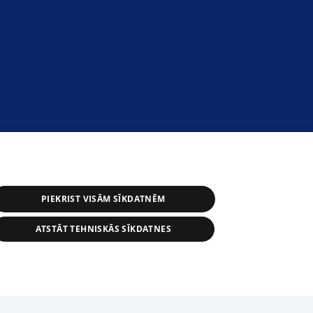
PIEKRIST VISĀM SĪKDATNĒM
ATSTĀT TEHNISKĀS SĪKDATNES