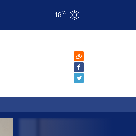
°C
+18