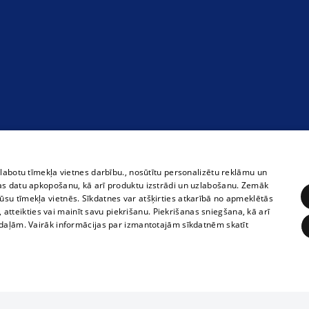
zlabotu tīmekļa vietnes darbību., nosūtītu personalizētu reklāmu un
as datu apkopošanu, kā arī produktu izstrādi un uzlabošanu. Zemāk
su tīmekļa vietnēs. Sīkdatnes var atšķirties atkarībā no apmeklētās
, atteikties vai mainīt savu piekrišanu. Piekrišanas sniegšana, kā arī
adaļām. Vairāk informācijas par izmantotajām sīkdatnēm skatīt
ĒRĶĒŠANA
FUNKCIONĀLĀS
NEKLASIFICĒTĀS