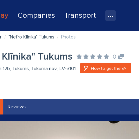
lay
Companies
Transport
r
"Nefro Klīnika" Tukums
Photos
 Klīnika" Tukums
0
a 12b, Tukums, Tukuma nov., LV-3101
How to get there?
Reviews