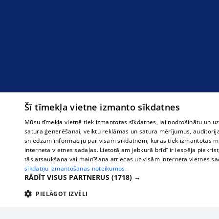
Šī tīmekļa vietne izmanto sīkdatnes
Mūsu tīmekļa vietnē tiek izmantotas sīkdatnes, lai nodrošinātu un u
satura ģenerēšanai, veiktu reklāmas un satura mērījumus, auditorij
sniedzam informāciju par visām sīkdatnēm, kuras tiek izmantotas mū
interneta vietnes sadaļas. Lietotājam jebkurā brīdī ir iespēja piekrist
tās atsaukšana vai mainīšana attiecas uz visām interneta vietnes s
sīkdatņu izmantošanas noteikumos.
RĀDĪT VISUS PARTNERUS
(1718) →
PIELĀGOT IZVĒLI
TEHNISKĀS/OBLIGĀTĀS
STATISTIKAS
M