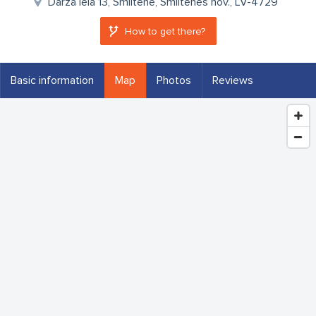
Dārza iela 13, Smiltene, Smiltenes nov., LV-4729
How to get there?
Basic information
Map
Photos
Reviews