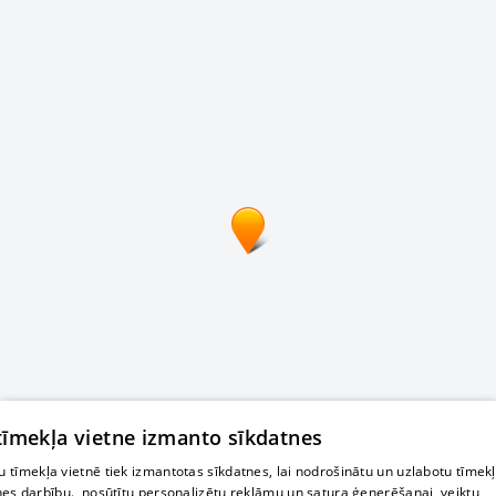
 tīmekļa vietne izmanto sīkdatnes
 tīmekļa vietnē tiek izmantotas sīkdatnes, lai nodrošinātu un uzlabotu tīmek
nes darbību., nosūtītu personalizētu reklāmu un satura ģenerēšanai, veiktu