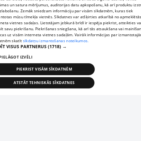
āmas un satura mērījumus, auditorijas datu apkopošanu, kā arī produktu izst
zlabošanu. Zemāk sniedzam informāciju par visām sīkdatnēm, kuras tiek
ntotas mūsu tīmekļa vietnēs. Sīkdatnes var atšķirties atkarībā no apmeklētā
rneta vietnes sadaļas. Lietotājam jebkurā brīdī ir iespēja piekrist, atteikties va
īt savu piekrišanu. Piekrišanas sniegšana, kā arī tās atsaukšana vai mainīša
ecas uz visām interneta vietnes sadaļām. Vairāk informācijas par izmantotaj
atnēm skatīt
sīkdatņu izmantošanas noteikumos.
ĪT VISUS PARTNERUS
(1718) →
PIELĀGOT IZVĒLI
PIEKRIST VISĀM SĪKDATNĒM
ATSTĀT TEHNISKĀS SĪKDATNES
TEHNISKĀS/OBLIGĀTĀS
STATISTIKAS
MĒRĶĒŠANA
FUNKCIONĀLĀS
NEKLASIFICĒTĀS
ehniskās/obligātās
Statistikas
Mērķēšana
Funkcionālās
Neklasificēt