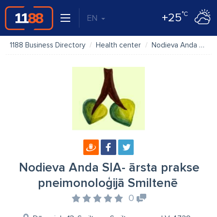
°C
+25
EN
1188 Business Directory
Health center
Nodieva Anda SIA- ārsta prakse pneimonoloģijā Smiltenē
Nodieva Anda SIA- ārsta prakse
pneimonoloģijā Smiltenē
0