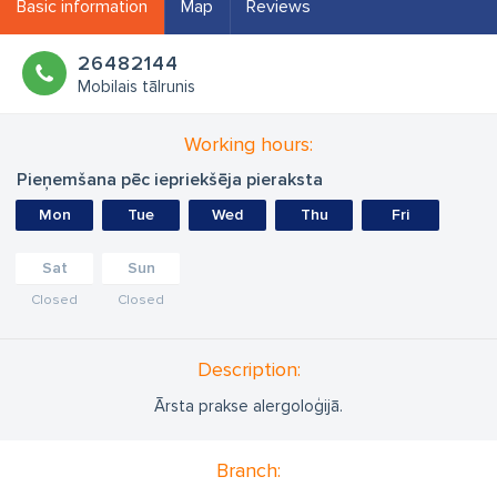
Basic information
Map
Reviews
26482144
Mobilais tālrunis
Working hours:
Pieņemšana pēc iepriekšēja pieraksta
Mon
Tue
Wed
Thu
Fri
Sat
Sun
Closed
Closed
Description:
Ārsta prakse alergoloģijā.
Branch: