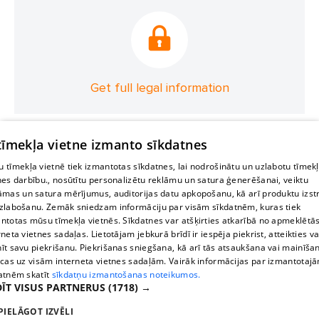
Get full legal information
 tīmekļa vietne izmanto sīkdatnes
 tīmekļa vietnē tiek izmantotas sīkdatnes, lai nodrošinātu un uzlabotu tīmek
nes darbību., nosūtītu personalizētu reklāmu un satura ģenerēšanai, veiktu
āmas un satura mērījumus, auditorijas datu apkopošanu, kā arī produktu izst
zlabošanu. Zemāk sniedzam informāciju par visām sīkdatnēm, kuras tiek
ntotas mūsu tīmekļa vietnēs. Sīkdatnes var atšķirties atkarībā no apmeklētā
rneta vietnes sadaļas. Lietotājam jebkurā brīdī ir iespēja piekrist, atteikties va
īt savu piekrišanu. Piekrišanas sniegšana, kā arī tās atsaukšana vai mainīša
ecas uz visām interneta vietnes sadaļām. Vairāk informācijas par izmantotaj
atnēm skatīt
sīkdatņu izmantošanas noteikumos.
ĪT VISUS PARTNERUS
(1718) →
PIELĀGOT IZVĒLI