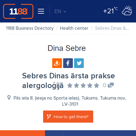
°C
+21
EN
1188 Business Directory
Health center
Sebres Dinas ārsta prakse alergoloģijā
Sebres Dinas ārsta prakse
alergoloģijā
0
Pils iela 8, (ieeja no Sporta ielas), Tukums, Tukuma nov.,
LV-3101
How to get there?