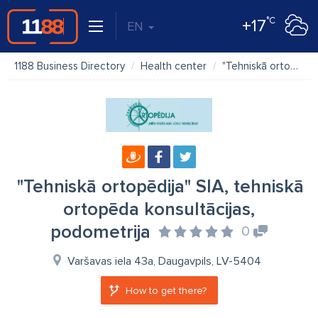
°C
+17
EN
1188 Business Directory
Health center
"Tehniskā ortopēdija" SIA, tehniskā ortopēda konsultācijas, podometrija
"Tehniskā ortopēdija" SIA, tehniskā
ortopēda konsultācijas,
podometrija
0
Varšavas iela 43a, Daugavpils, LV-5404
How to get there?