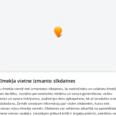
 tīmekļa vietne izmanto sīkdatnes
 tīmekļa vietnē tiek izmantotas sīkdatnes, lai nodrošinātu un uzlabotu tīmek
nes darbību., nosūtītu personalizētu reklāmu un satura ģenerēšanai, veiktu
āmas un satura mērījumus, auditorijas datu apkopošanu, kā arī produktu izst
zlabošanu. Zemāk sniedzam informāciju par visām sīkdatnēm, kuras tiek
ntotas mūsu tīmekļa vietnēs. Sīkdatnes var atšķirties atkarībā no apmeklētā
rneta vietnes sadaļas. Lietotājam jebkurā brīdī ir iespēja piekrist, atteikties va