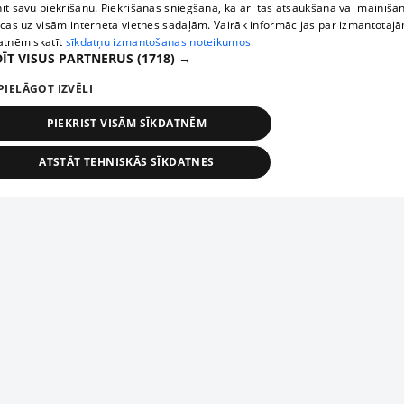
īt savu piekrišanu. Piekrišanas sniegšana, kā arī tās atsaukšana vai mainīša
ecas uz visām interneta vietnes sadaļām. Vairāk informācijas par izmantotaj
atnēm skatīt
sīkdatņu izmantošanas noteikumos.
ĪT VISUS PARTNERUS
(1718) →
PIELĀGOT IZVĒLI
PIEKRIST VISĀM SĪKDATNĒM
ATSTĀT TEHNISKĀS SĪKDATNES
TEHNISKĀS/OBLIGĀTĀS
STATISTIKAS
MĒRĶĒŠANA
FUNKCIONĀLĀS
NEKLASIFICĒTĀS
ehniskās/obligātās
Statistikas
Mērķēšana
Funkcionālās
Neklasificēt
niskās/obligātās sīkdatnes nepieciešamas, lai lietotājs varētu brīvi apmeklēt un pārlūk
Add your company
ekļa vietni un izmantot tās piedāvātās iespējas. Bez šīm sīkdatnēm tīmekļa vietne neva
nvērtīgi darboties un sniegt lietotājam nepieciešamo informāciju.
If your company is not in our database, please fill in a