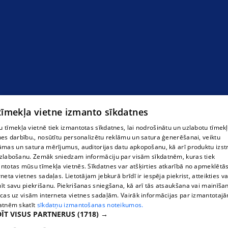
 tīmekļa vietne izmanto sīkdatnes
 tīmekļa vietnē tiek izmantotas sīkdatnes, lai nodrošinātu un uzlabotu tīmek
nes darbību., nosūtītu personalizētu reklāmu un satura ģenerēšanai, veiktu
āmas un satura mērījumus, auditorijas datu apkopošanu, kā arī produktu izst
zlabošanu. Zemāk sniedzam informāciju par visām sīkdatnēm, kuras tiek
ntotas mūsu tīmekļa vietnēs. Sīkdatnes var atšķirties atkarībā no apmeklētā
rneta vietnes sadaļas. Lietotājam jebkurā brīdī ir iespēja piekrist, atteikties va
īt savu piekrišanu. Piekrišanas sniegšana, kā arī tās atsaukšana vai mainīša
ecas uz visām interneta vietnes sadaļām. Vairāk informācijas par izmantotaj
atnēm skatīt
sīkdatņu izmantošanas noteikumos.
ĪT VISUS PARTNERUS
(1718) →