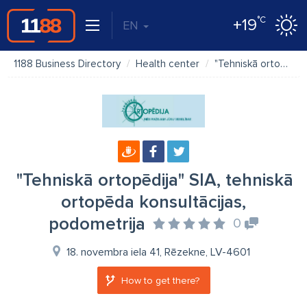
°C
+19
EN
1188 Business Directory
Health center
"Tehniskā ortopēdija" SIA, tehniskā ortopēda konsultācijas, podometrija
"Tehniskā ortopēdija" SIA, tehniskā
ortopēda konsultācijas,
podometrija
0
18. novembra iela 41, Rēzekne, LV-4601
How to get there?