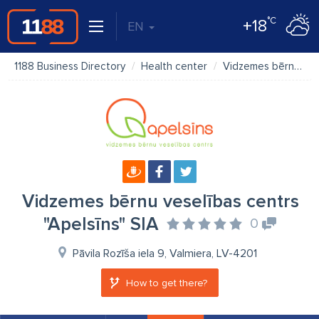
°C
+18
EN
1188 Business Directory
Health center
Vidzemes bērnu veselības centrs "Apelsīns" SIA
Vidzemes bērnu veselības centrs
"Apelsīns" SIA
0
Pāvila Rozīša iela 9, Valmiera, LV-4201
How to get there?