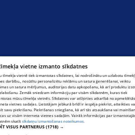
 tīmekļa vietne izmanto sīkdatnes
 tīmekļa vietnē tiek izmantotas sīkdatnes, lai nodrošinātu un uzlabotu tīmek
nes darbību., nosūtītu personalizētu reklāmu un satura ģenerēšanai, veiktu
āmas un satura mērījumus, auditorijas datu apkopošanu, kā arī produktu izst
zlabošanu. Zemāk sniedzam informāciju par visām sīkdatnēm, kuras tiek
ntotas mūsu tīmekļa vietnēs. Sīkdatnes var atšķirties atkarībā no apmeklētā
rneta vietnes sadaļas. Lietotājam jebkurā brīdī ir iespēja piekrist, atteikties va
īt savu piekrišanu. Piekrišanas sniegšana, kā arī tās atsaukšana vai mainīša
ecas uz visām interneta vietnes sadaļām. Vairāk informācijas par izmantotaj
atnēm skatīt
sīkdatņu izmantošanas noteikumos.
ĪT VISUS PARTNERUS
(1718) →