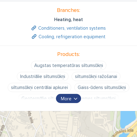
Branches:
Heating, heat
Conditioners, ventilation systems
Cooling, refrigeration equipment
Products:
Augstas temperatūras siltumsūkņi
Industriālie siltumsūkņi
siltumsūkņi ražošanai
siltumsūkņi centrālai apkurei
Gaiss-ūdens siltumsūkņi
Ģeotermālie siltumsūkņi
zemes siltumsūkņi
More
siltumsūkņu tirdzniecība