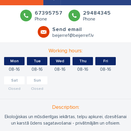
67395757
29484345
Phone
Phone
Send email
beijerref@beijerref.lv
Working hours:
Mon
Tue
Wed
Thu
Fri
08
16
08
16
08
16
08
16
08
16
Sat
Sun
Closed
Closed
Description:
Ekoloģiskas un mūsdienīgas iekārtas, telpu apkurei, dzesēšanai
un karstā ūdens sagatavošanai - privātmājām un ofisiem.