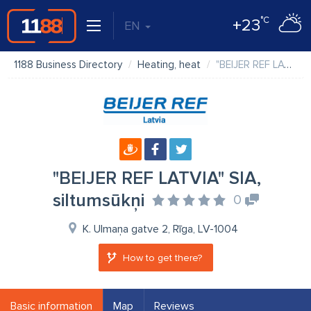
°C
+23
EN
1188 Business Directory
Heating, heat
"BEIJER REF LATVIA" SIA, siltumsūkņi
"BEIJER REF LATVIA" SIA,
siltumsūkņi
0
K. Ulmaņa gatve 2, Rīga, LV-1004
How to get there?
Basic information
Map
Reviews