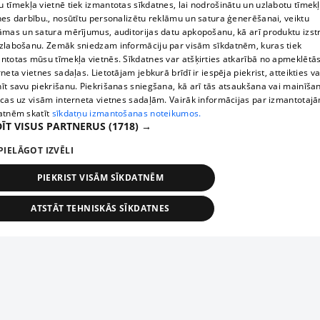
 tīmekļa vietnē tiek izmantotas sīkdatnes, lai nodrošinātu un uzlabotu tīmek
nes darbību., nosūtītu personalizētu reklāmu un satura ģenerēšanai, veiktu
āmas un satura mērījumus, auditorijas datu apkopošanu, kā arī produktu izst
zlabošanu. Zemāk sniedzam informāciju par visām sīkdatnēm, kuras tiek
ntotas mūsu tīmekļa vietnēs. Sīkdatnes var atšķirties atkarībā no apmeklētā
rneta vietnes sadaļas. Lietotājam jebkurā brīdī ir iespēja piekrist, atteikties va
īt savu piekrišanu. Piekrišanas sniegšana, kā arī tās atsaukšana vai mainīša
ecas uz visām interneta vietnes sadaļām. Vairāk informācijas par izmantotaj
atnēm skatīt
sīkdatņu izmantošanas noteikumos.
ĪT VISUS PARTNERUS
(1718) →
PIELĀGOT IZVĒLI
PIEKRIST VISĀM SĪKDATNĒM
ATSTĀT TEHNISKĀS SĪKDATNES
TEHNISKĀS/OBLIGĀTĀS
STATISTIKAS
MĒRĶĒŠANA
FUNKCIONĀLĀS
NEKLASIFICĒTĀS