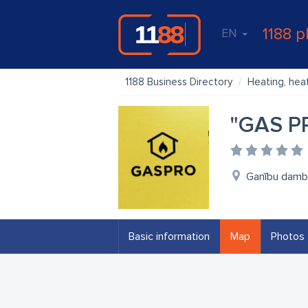
1188 p
EN
1188 Business Directory
Heating, hea
"GAS PR
Ganību dambi
Basic information
Map
Photos