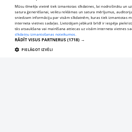
Mūsu tīmekļa vietnē tiek izmantotas sīkdatnes, lai nodrošinātu un u
satura ģenerēšanai, veiktu reklāmas un satura mērījumus, auditorij
sniedzam informāciju par visām sīkdatnēm, kuras tiek izmantotas mū
interneta vietnes sadaļas. Lietotājam jebkurā brīdī ir iespēja piekrist
tās atsaukšana vai mainīšana attiecas uz visām interneta vietnes s
sīkdatņu izmantošanas noteikumos.
RĀDĪT VISUS PARTNERUS
(1718) →
PIELĀGOT IZVĒLI
TEHNISKĀS/OBLIGĀTĀS
STATISTIKAS
M
Tehniskās/
Tehniskās/obligātās sīkdatnes nepieciešamas, lai lietotājs varētu brīvi apm
lietotājam nepieciešamo informāciju.
About us
Compan
Nodrošinātājs
/
Darbības
Advertisement
Buses, t
Nosaukums
Apra
Domēns
ilgums
interna
For business
delfi-adid
delfi.lv
1 gads
Izdev
Bus tick
Tariffs
gdpr
measureadv.com
59
Šis s
Train ti