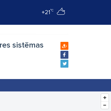
°C
+21
res sistēmas