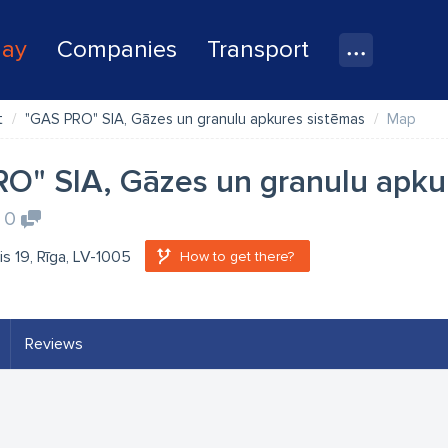
lay
Companies
Transport
t
"GAS PRO" SIA, Gāzes un granulu apkures sistēmas
Map
O" SIA, Gāzes un granulu apku
0
s 19, Rīga, LV-1005
How to get there?
Reviews