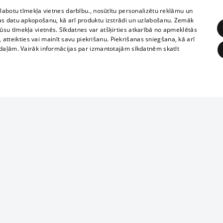
zlabotu tīmekļa vietnes darbību., nosūtītu personalizētu reklāmu un
as datu apkopošanu, kā arī produktu izstrādi un uzlabošanu. Zemāk
su tīmekļa vietnēs. Sīkdatnes var atšķirties atkarībā no apmeklētās
, atteikties vai mainīt savu piekrišanu. Piekrišanas sniegšana, kā arī
adaļām. Vairāk informācijas par izmantotajām sīkdatnēm skatīt
ĒRĶĒŠANA
FUNKCIONĀLĀS
NEKLASIFICĒTĀS
Reproduction, o
obligātās
Statistikas
Mērķēšana
Funkcionālās
Neklasificētās
parts or the i
parts of informa
eklēt un pārlūkot tīmekļa vietni un izmantot tās piedāvātās iespējas. Bez šīm sīkdatnēm 
Also automatic
ies
In the cinemas
of any materia
rains,
TV program
strictly forbid
ksts
tional schedules
website.
Contract rules
ēja norādītais identifikators
ets
360 Ziņas kontakti
īkfails tiek izmantots, lai saglabātu lietotāja piekrišanas statusu sīkdatnēm pašreizējā 
ckets