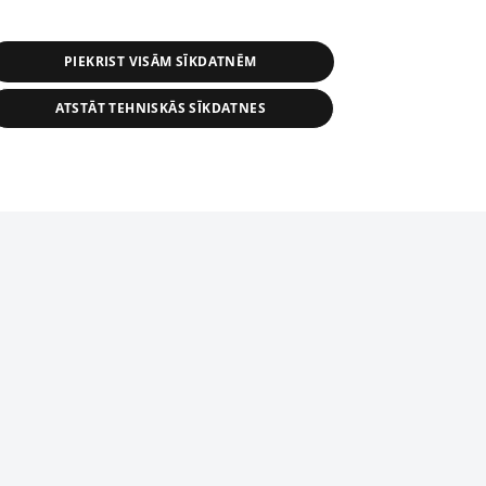
PIEKRIST VISĀM SĪKDATNĒM
ATSTĀT TEHNISKĀS SĪKDATNES
r distribution of 1188 database, its
nformation contained in the database, or
tion in any form is strictly prohibited.
tīmekļa vietne nevarēs pilnvērtīgi darboties un sniegt
 download is prohibited. Reproduction
l published on the website 1188 is
den without the editorial license of 1188
domēnā.