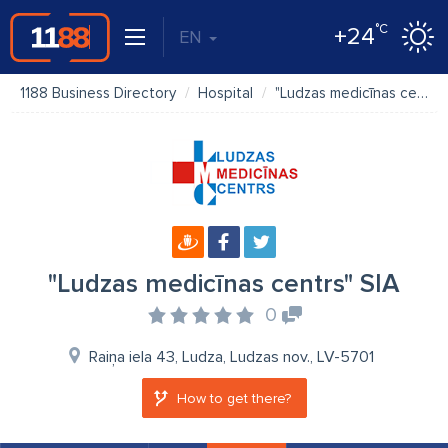
°C
+24
EN
1188 Business Directory
Hospital
"Ludzas medicīnas centrs" SIA
"Ludzas medicīnas centrs" SIA
0
Raiņa iela 43, Ludza, Ludzas nov., LV-5701
How to get there?