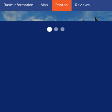
Basic information
Map
Photos
Reviews
slimnīca Lūdzā