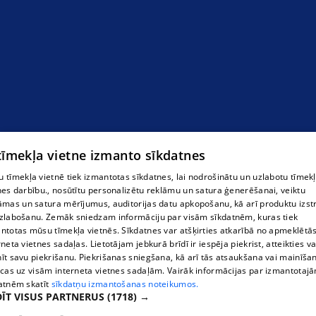
 tīmekļa vietne izmanto sīkdatnes
 tīmekļa vietnē tiek izmantotas sīkdatnes, lai nodrošinātu un uzlabotu tīmek
nes darbību., nosūtītu personalizētu reklāmu un satura ģenerēšanai, veiktu
āmas un satura mērījumus, auditorijas datu apkopošanu, kā arī produktu izst
zlabošanu. Zemāk sniedzam informāciju par visām sīkdatnēm, kuras tiek
ntotas mūsu tīmekļa vietnēs. Sīkdatnes var atšķirties atkarībā no apmeklētā
rneta vietnes sadaļas. Lietotājam jebkurā brīdī ir iespēja piekrist, atteikties va
īt savu piekrišanu. Piekrišanas sniegšana, kā arī tās atsaukšana vai mainīša
ecas uz visām interneta vietnes sadaļām. Vairāk informācijas par izmantotaj
atnēm skatīt
sīkdatņu izmantošanas noteikumos.
ĪT VISUS PARTNERUS
(1718) →