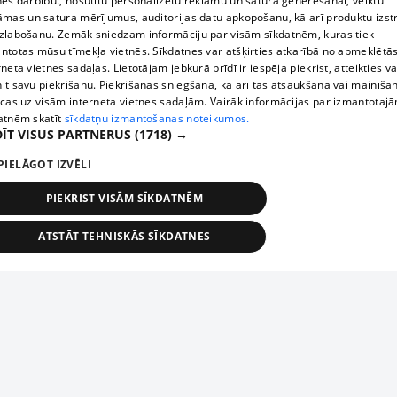
nes darbību., nosūtītu personalizētu reklāmu un satura ģenerēšanai, veiktu
āmas un satura mērījumus, auditorijas datu apkopošanu, kā arī produktu izst
zlabošanu. Zemāk sniedzam informāciju par visām sīkdatnēm, kuras tiek
ntotas mūsu tīmekļa vietnēs. Sīkdatnes var atšķirties atkarībā no apmeklētā
rneta vietnes sadaļas. Lietotājam jebkurā brīdī ir iespēja piekrist, atteikties va
īt savu piekrišanu. Piekrišanas sniegšana, kā arī tās atsaukšana vai mainīša
ecas uz visām interneta vietnes sadaļām. Vairāk informācijas par izmantotaj
atnēm skatīt
sīkdatņu izmantošanas noteikumos.
ĪT VISUS PARTNERUS
(1718) →
PIELĀGOT IZVĒLI
PIEKRIST VISĀM SĪKDATNĒM
ATSTĀT TEHNISKĀS SĪKDATNES
TEHNISKĀS/OBLIGĀTĀS
STATISTIKAS
MĒRĶĒŠANA
FUNKCIONĀLĀS
NEKLASIFICĒTĀS
ehniskās/obligātās
Statistikas
Mērķēšana
Funkcionālās
Neklasificēt