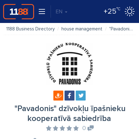
°C
+25
EN
1188 Business Directory
house management
"Pavadonis" dzīvokļu īpašnieku kooperatīvā sabiedrība
"Pavadonis" dzīvokļu īpašnieku
kooperatīvā sabiedrība
0