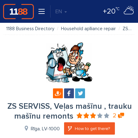
°C
+20
EN
1188 Business Directory
Household aplliance repair
ZS SERVISS, Veļas mašīnu , trauku mašīnu remonts
ZS SERVISS, Veļas mašīnu , trauku
mašīnu remonts
2
Rīga, LV-1000
How to get there?