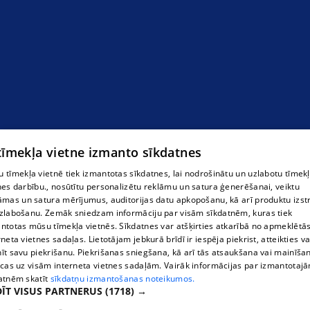
Sadzīves tehnikas serviss
 tīmekļa vietne izmanto sīkdatnes
 tīmekļa vietnē tiek izmantotas sīkdatnes, lai nodrošinātu un uzlabotu tīmek
nes darbību., nosūtītu personalizētu reklāmu un satura ģenerēšanai, veiktu
āmas un satura mērījumus, auditorijas datu apkopošanu, kā arī produktu izst
zlabošanu. Zemāk sniedzam informāciju par visām sīkdatnēm, kuras tiek
ntotas mūsu tīmekļa vietnēs. Sīkdatnes var atšķirties atkarībā no apmeklētā
rneta vietnes sadaļas. Lietotājam jebkurā brīdī ir iespēja piekrist, atteikties va
īt savu piekrišanu. Piekrišanas sniegšana, kā arī tās atsaukšana vai mainīša
ecas uz visām interneta vietnes sadaļām. Vairāk informācijas par izmantotaj
atnēm skatīt
sīkdatņu izmantošanas noteikumos.
ĪT VISUS PARTNERUS
(1718) →