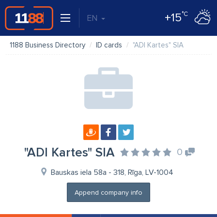
°C
+15
EN
1188 Business Directory
ID cards
"ADI Kartes" SIA
"ADI Kartes" SIA
0
Bauskas iela 58a - 318, Rīga, LV-1004
Append company info