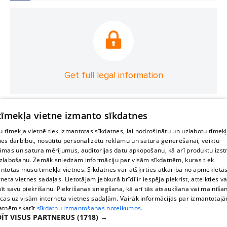
Get full legal information
 tīmekļa vietne izmanto sīkdatnes
 tīmekļa vietnē tiek izmantotas sīkdatnes, lai nodrošinātu un uzlabotu tīmek
nes darbību., nosūtītu personalizētu reklāmu un satura ģenerēšanai, veiktu
āmas un satura mērījumus, auditorijas datu apkopošanu, kā arī produktu izst
zlabošanu. Zemāk sniedzam informāciju par visām sīkdatnēm, kuras tiek
ntotas mūsu tīmekļa vietnēs. Sīkdatnes var atšķirties atkarībā no apmeklētā
rneta vietnes sadaļas. Lietotājam jebkurā brīdī ir iespēja piekrist, atteikties va
īt savu piekrišanu. Piekrišanas sniegšana, kā arī tās atsaukšana vai mainīša
ecas uz visām interneta vietnes sadaļām. Vairāk informācijas par izmantotaj
atnēm skatīt
sīkdatņu izmantošanas noteikumos.
ĪT VISUS PARTNERUS
(1718) →