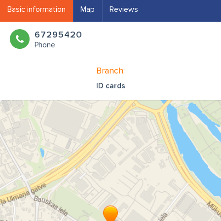
Basic information
Map
Reviews
67295420
Phone
Branch:
ID cards