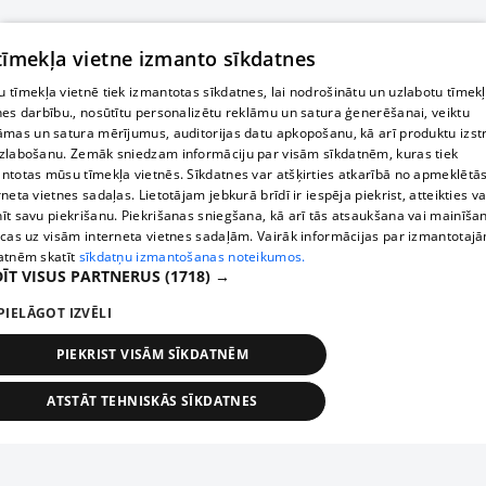
 tīmekļa vietne izmanto sīkdatnes
 tīmekļa vietnē tiek izmantotas sīkdatnes, lai nodrošinātu un uzlabotu tīmek
nes darbību., nosūtītu personalizētu reklāmu un satura ģenerēšanai, veiktu
āmas un satura mērījumus, auditorijas datu apkopošanu, kā arī produktu izst
zlabošanu. Zemāk sniedzam informāciju par visām sīkdatnēm, kuras tiek
ntotas mūsu tīmekļa vietnēs. Sīkdatnes var atšķirties atkarībā no apmeklētā
rneta vietnes sadaļas. Lietotājam jebkurā brīdī ir iespēja piekrist, atteikties va
īt savu piekrišanu. Piekrišanas sniegšana, kā arī tās atsaukšana vai mainīša
ecas uz visām interneta vietnes sadaļām. Vairāk informācijas par izmantotaj
atnēm skatīt
sīkdatņu izmantošanas noteikumos.
ĪT VISUS PARTNERUS
(1718) →
PIELĀGOT IZVĒLI
PIEKRIST VISĀM SĪKDATNĒM
ATSTĀT TEHNISKĀS SĪKDATNES
TEHNISKĀS/OBLIGĀTĀS
STATISTIKAS
MĒRĶĒŠANA