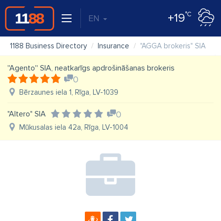
°C
+19
EN
1188 Business Directory
Insurance
"AGGA brokeris" SIA
''Agento'' SIA, neatkarīgs apdrošināšanas brokeris
0
Bērzaunes iela 1, Rīga, LV-1039
"Altero" SIA
0
Mūkusalas iela 42a, Rīga, LV-1004