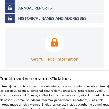
ANNUAL REPORTS
HISTORICAL NAMES AND ADDRESSES
Get full legal information
 tīmekļa vietne izmanto sīkdatnes
 tīmekļa vietnē tiek izmantotas sīkdatnes, lai nodrošinātu un uzlabotu tīmek
nes darbību., nosūtītu personalizētu reklāmu un satura ģenerēšanai, veiktu
āmas un satura mērījumus, auditorijas datu apkopošanu, kā arī produktu izst
zlabošanu. Zemāk sniedzam informāciju par visām sīkdatnēm, kuras tiek
ntotas mūsu tīmekļa vietnēs. Sīkdatnes var atšķirties atkarībā no apmeklētā