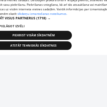
rneta vietnes sadaļas. Lietotājam jebkurā brīdī ir iespēja piekrist, atteikties va
īt savu piekrišanu. Piekrišanas sniegšana, kā arī tās atsaukšana vai mainīša
ecas uz visām interneta vietnes sadaļām. Vairāk informācijas par izmantotaj
atnēm skatīt
sīkdatņu izmantošanas noteikumos.
ĪT VISUS PARTNERUS
(1718) →
PIELĀGOT IZVĒLI
PIEKRIST VISĀM SĪKDATNĒM
ATSTĀT TEHNISKĀS SĪKDATNES
TEHNISKĀS/OBLIGĀTĀS
STATISTIKAS
MĒRĶĒŠANA
FUNKCIONĀLĀS
NEKLASIFICĒTĀS
ehniskās/obligātās
Statistikas
Mērķēšana
Funkcionālās
Neklasificēt
niskās/obligātās sīkdatnes nepieciešamas, lai lietotājs varētu brīvi apmeklēt un pārlūk
Add your company
ekļa vietni un izmantot tās piedāvātās iespējas. Bez šīm sīkdatnēm tīmekļa vietne neva
nvērtīgi darboties un sniegt lietotājam nepieciešamo informāciju.