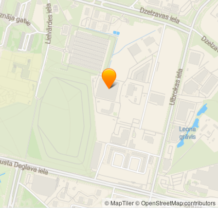
© MapTiler
© OpenStreetMap contributors