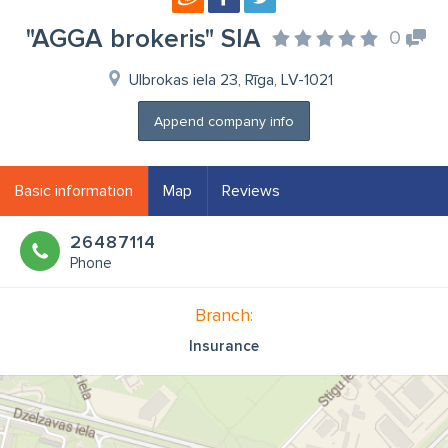
"AGGA brokeris" SIA
0
Ulbrokas iela 23, Rīga, LV-1021
Append company info
Basic information
Map
Reviews
26487114
Phone
Branch:
Insurance