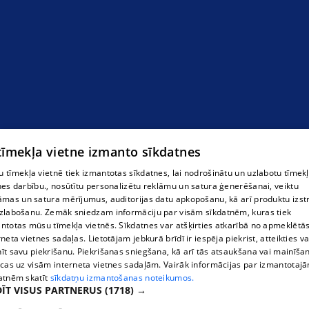
 tīmekļa vietne izmanto sīkdatnes
 tīmekļa vietnē tiek izmantotas sīkdatnes, lai nodrošinātu un uzlabotu tīmek
nes darbību., nosūtītu personalizētu reklāmu un satura ģenerēšanai, veiktu
āmas un satura mērījumus, auditorijas datu apkopošanu, kā arī produktu izst
zlabošanu. Zemāk sniedzam informāciju par visām sīkdatnēm, kuras tiek
ntotas mūsu tīmekļa vietnēs. Sīkdatnes var atšķirties atkarībā no apmeklētā
rneta vietnes sadaļas. Lietotājam jebkurā brīdī ir iespēja piekrist, atteikties va
īt savu piekrišanu. Piekrišanas sniegšana, kā arī tās atsaukšana vai mainīša
ecas uz visām interneta vietnes sadaļām. Vairāk informācijas par izmantotaj
atnēm skatīt
sīkdatņu izmantošanas noteikumos.
ĪT VISUS PARTNERUS
(1718) →