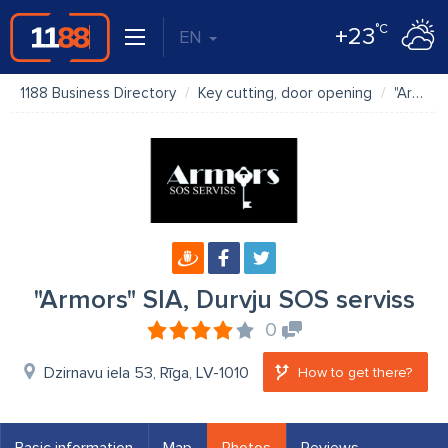
°C
+23
EN
1188 Business Directory
Key cutting, door opening
"Armors" SIA, Durvju SOS serviss
"Armors" SIA, Durvju SOS serviss
0
Dzirnavu iela 53, Rīga, LV-1010
How to get there?
Basic information
Map
Photos
Reviews